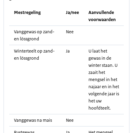
Mestregeling
Ja/nee
Aanvullende
voorwaarden
Vanggewas op zand-
Nee
en lössgrond
Winterteelt op zand-
Ja
U laat het
en lössgrond
gewas in de
winter staan. U
zaait het
mengsel in het
najaar en in het
volgende jaar is
het uw
hoofdteelt.
Vanggewas na mais
Nee
Rustgewas
Ja
Het mengsel