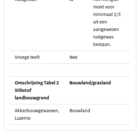
moet voor
minimaal 2/3
uit een
aangewezen
rustgewas
bestaan.
Vroege teelt
Nee
Omschrijving Tabel 2
Bouwland/grasland
Stikstof
landbouwgrond
Akkerbouwgewassen,
Bouwland
Luzerne