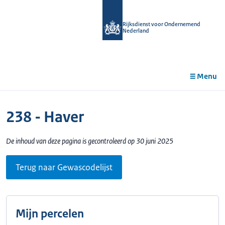
r de
tent
Rijksdienst voor Ondernemend
Nederland
Menu
238 - Haver
De inhoud van deze pagina is gecontroleerd op 30 juni 2025
Terug naar Gewascodelijst
Mijn percelen