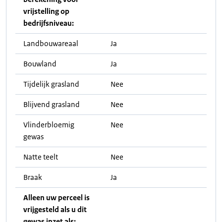
vrijstelling op
bedrijfsniveau:
Landbouwareaal
Ja
Bouwland
Ja
Tijdelijk grasland
Nee
Blijvend grasland
Nee
Vlinderbloemig
Nee
gewas
Natte teelt
Nee
Braak
Ja
Alleen uw perceel is
vrijgesteld als u dit
gewas inzet als: