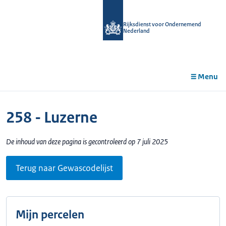
r de
tent
Rijksdienst voor Ondernemend
Nederland
Menu
258 - Luzerne
De inhoud van deze pagina is gecontroleerd op 7 juli 2025
Terug naar Gewascodelijst
Mijn percelen