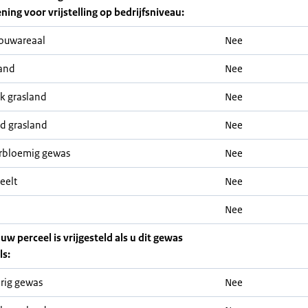
ning voor vrijstelling op bedrijfsniveau:
ouwareaal
Nee
and
Nee
jk grasland
Nee
nd grasland
Nee
rbloemig gewas
Nee
eelt
Nee
Nee
 uw perceel is vrijgesteld als u dit gewas
ls:
rig gewas
Nee