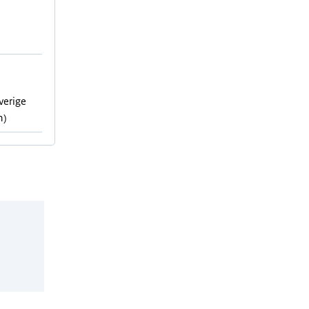
verige
n)