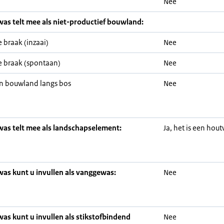
Nee
was telt mee als niet-productief bouwland:
 braak (inzaai)
Nee
 braak (spontaan)
Nee
n bouwland langs bos
Nee
was telt mee als landschapselement:
Ja, het is een hout
was kunt u invullen als vanggewas:
Nee
was kunt u invullen als stikstofbindend
Nee