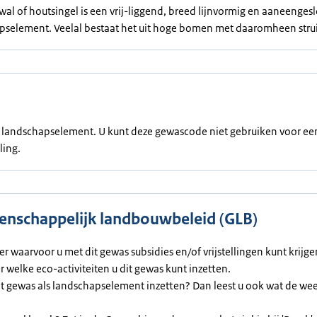
al of houtsingel is een vrij-liggend, breed lijnvormig en aaneenges
pselement. Veelal bestaat het uit hoge bomen met daaromheen stru
en landschapselement. U kunt deze gewascode niet gebruiken voor ee
ling.
nschappelijk landbouwbeleid (GLB)
ier waarvoor u met dit gewas subsidies en/of vrijstellingen kunt krijg
or welke eco-activiteiten u dit gewas kunt inzetten.
et gewas als landschapselement inzetten? Dan leest u ook wat de we