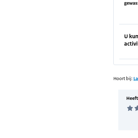
gewas
U kun
activi
Hoort bij:
L