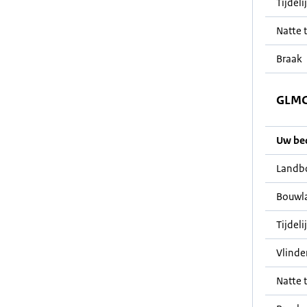
Tijdeli
Natte t
Braak
GLMC 
Uw bedr
Landb
Bouwl
Tijdeli
Vlinde
Natte t