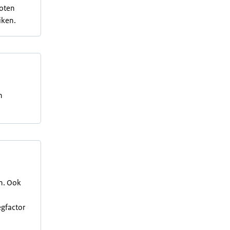
loten
iken.
n
en. Ook
egfactor