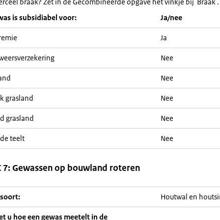
erceel braak? Zet in de Gecombineerde opgave het vinkje bij 'Braak'.
was is subsidiabel voor:
Ja/nee
remie
Ja
weersverzekering
Nee
and
Nee
jk grasland
Nee
nd grasland
Nee
de teelt
Nee
 7: Gewassen op bouwland roteren
soort:
Houtwal en houtsi
iet u hoe een gewas meetelt in de