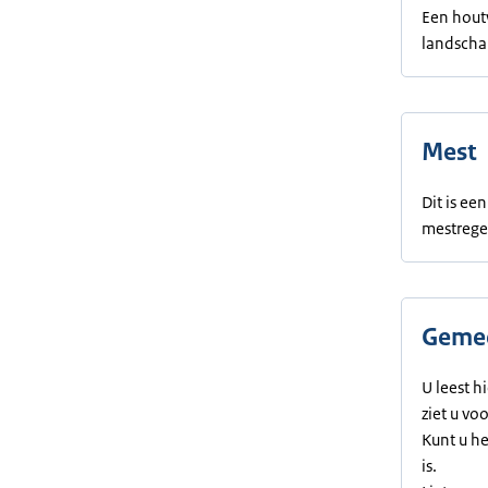
Een houtw
landscha
Mest
Dit is e
mestrege
Gemee
U leest h
ziet u vo
Kunt u h
is.