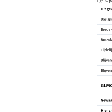
Ligt uw p
Dit ge
Basisp
Brede 
Bouwl
Tijdeli
Blijve
Blijven
GLMC
Gewas
Hier z