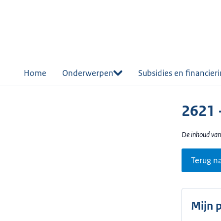
r de
tent
Home
Onderwerpen
Subsidies en financier
2621 
De inhoud van
Terug n
Mijn 