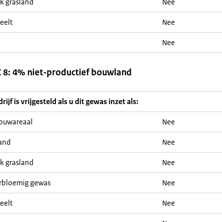
jk grasland
Nee
eelt
Nee
Nee
8: 4% niet-productief bouwland
ijf is vrijgesteld als u dit gewas inzet als:
ouwareaal
Nee
and
Nee
jk grasland
Nee
rbloemig gewas
Nee
eelt
Nee