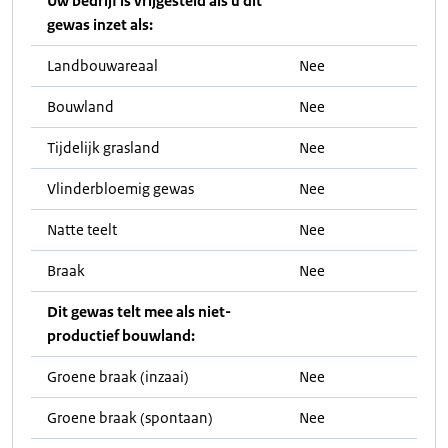
Uw bedrijf is vrijgesteld als u dit
gewas inzet als:
Landbouwareaal
Nee
Bouwland
Nee
Tijdelijk grasland
Nee
Vlinderbloemig gewas
Nee
Natte teelt
Nee
Braak
Nee
Dit gewas telt mee als niet-
productief bouwland:
Groene braak (inzaai)
Nee
Groene braak (spontaan)
Nee