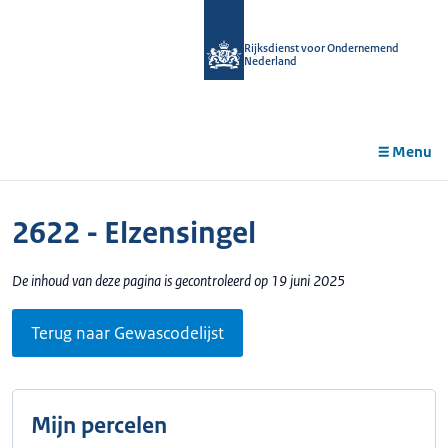
r de
tent
Rijksdienst voor Ondernemend
Nederland
Menu
2622 - Elzensingel
De inhoud van deze pagina is gecontroleerd op 19 juni 2025
Terug naar Gewascodelijst
Mijn percelen