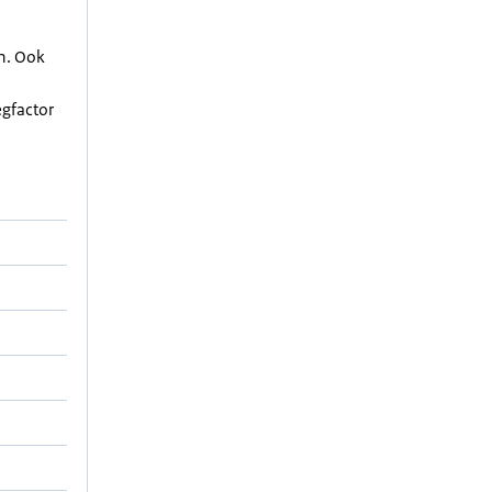
en. Ook
egfactor