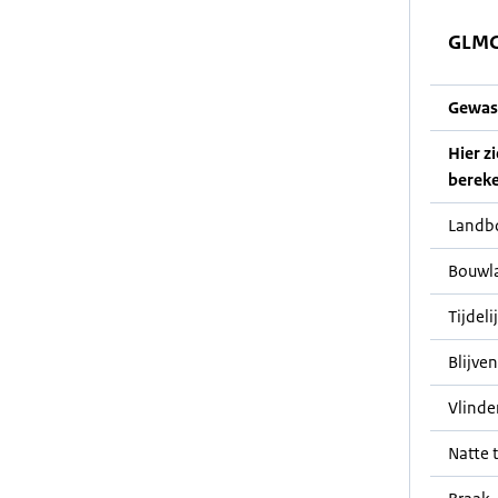
GLMC
Gewas
Hier z
bereke
Landb
Bouwl
Tijdeli
Blijve
Vlinde
Natte t