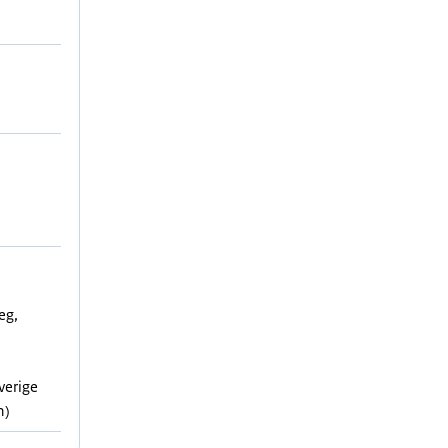
eg,
verige
n)