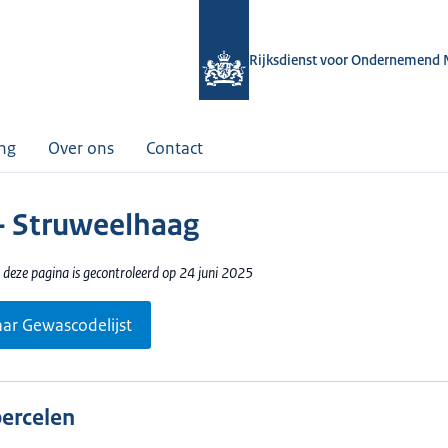
Rijksdienst voor Ondernemend 
ing
Over ons
Contact
- Struweelhaag
 deze pagina is gecontroleerd op 24 juni 2025
aar Gewascodelijst
percelen