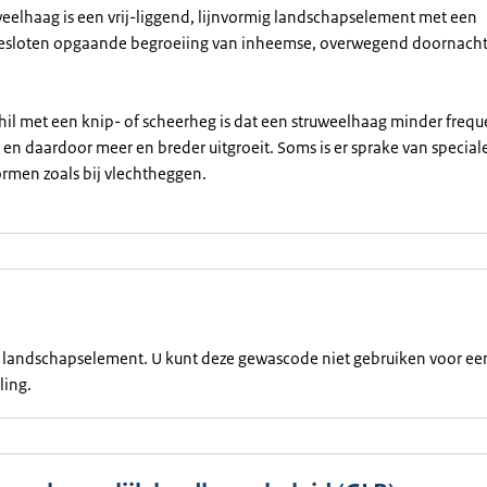
eelhaag is een vrij-liggend, lijnvormig landschapselement met een
sloten opgaande begroeiing van inheemse, overwegend doornacht
hil met een knip- of scheerheg is dat een struweelhaag minder freq
en daardoor meer en breder uitgroeit. Soms is er sprake van special
rmen zoals bij vlechtheggen.
en landschapselement. U kunt deze gewascode niet gebruiken voor ee
ling.