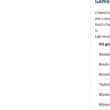
Gemee
U leest h
ziet u vo
Kunt u h
is.
Ligt uw p
Dit ge
Basisp
Brede 
Bouwl
Tijdel
Blijve
Blijven