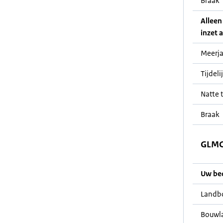
Braak
Alleen
inzet a
Meerja
Tijdeli
Natte t
Braak
GLMC 
Uw bedr
Landb
Bouwl