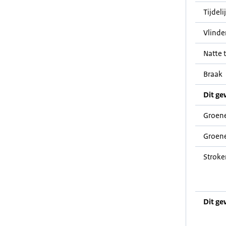
Tijdeli
Vlinde
Natte t
Braak
Dit ge
Groene
Groene
Stroke
Dit ge