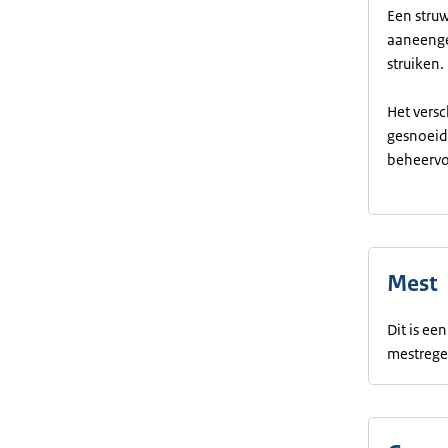
Een struw
aaneenge
struiken.
Het versc
gesnoeid 
beheervo
Mest
Dit is e
mestrege