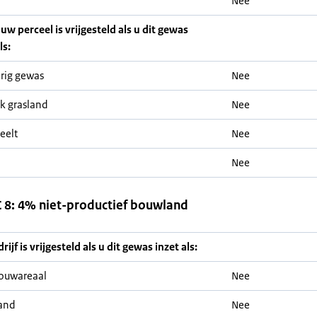
Nee
 uw perceel is vrijgesteld als u dit gewas
ls:
rig gewas
Nee
jk grasland
Nee
eelt
Nee
Nee
8: 4% niet-productief bouwland
ijf is vrijgesteld als u dit gewas inzet als:
ouwareaal
Nee
and
Nee