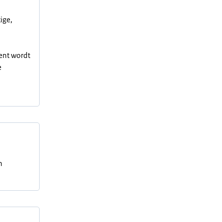
ige,
uent wordt
e
n