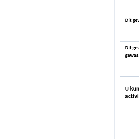
Dit ge
Dit ge
gewas
U kun
activi