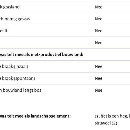
jk grasland
Nee
rbloemig gewas
Nee
eelt
Nee
Nee
was telt mee als niet-productief bouwland:
 braak (inzaai)
Nee
 braak (spontaan)
Nee
n bouwland langs bos
Nee
was telt mee als landschapselement:
Ja, het is een heg,
struweel (2)