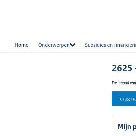
r de
tent
Home
Onderwerpen
Subsidies en financier
2625 
De inhoud van
Terug n
Mijn 