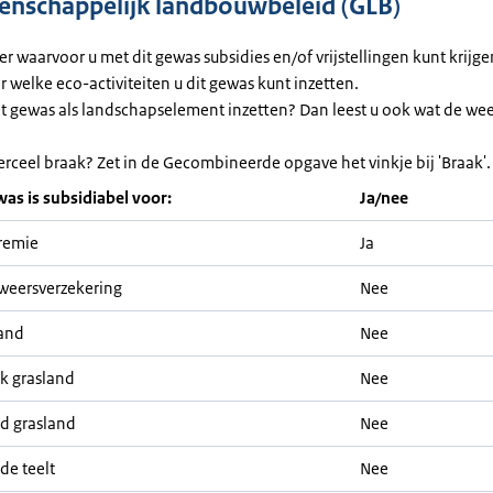
nschappelijk landbouwbeleid (GLB)
ier waarvoor u met dit gewas subsidies en/of vrijstellingen kunt krijg
or welke eco-activiteiten u dit gewas kunt inzetten.
et gewas als landschapselement inzetten? Dan leest u ook wat de we
erceel braak? Zet in de Gecombineerde opgave het vinkje bij 'Braak'.
was is subsidiabel voor:
Ja/nee
remie
Ja
weersverzekering
Nee
and
Nee
ijk grasland
Nee
nd grasland
Nee
de teelt
Nee