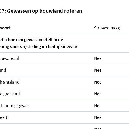
 7: Gewassen op bouwland roteren
soort
Struweelhaag
iet u hoe een gewas meetelt in de
ning voor vrijstelling op bedrijfsniveau:
ouwareaal
Nee
and
Nee
jk grasland
Nee
nd grasland
Nee
rbloemig gewas
Nee
eelt
Nee