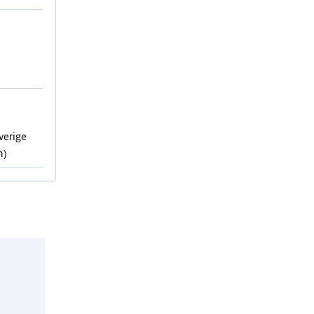
verige
n)