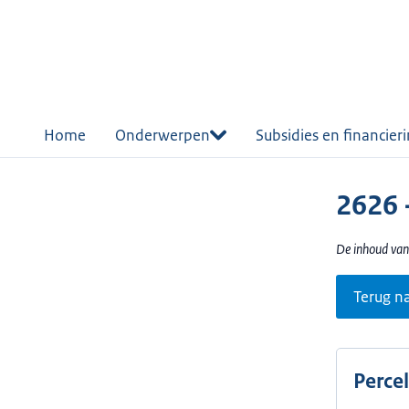
r de
tent
Home
Onderwerpen
Subsidies en financier
2626 
De inhoud van
Terug n
Perce