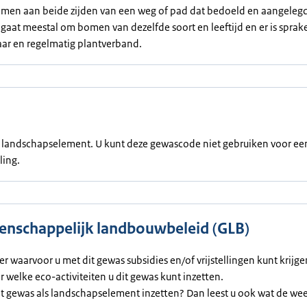
omen aan beide zijden van een weg of pad dat bedoeld en aangelegd 
 gaat meestal om bomen van dezelfde soort en leeftijd en er is sprak
ar en regelmatig plantverband.
en landschapselement. U kunt deze gewascode niet gebruiken voor ee
ling.
nschappelijk landbouwbeleid (GLB)
ier waarvoor u met dit gewas subsidies en/of vrijstellingen kunt krijg
or welke eco-activiteiten u dit gewas kunt inzetten.
et gewas als landschapselement inzetten? Dan leest u ook wat de we