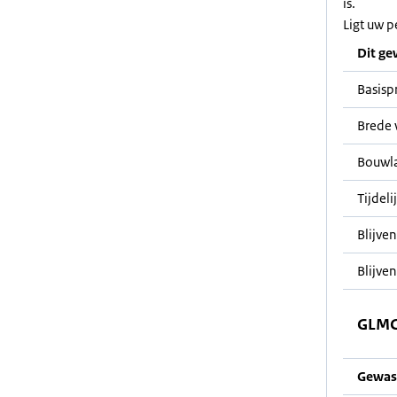
is.
Ligt uw p
Dit ge
Basisp
Brede 
Bouwl
Tijdeli
Blijve
Blijven
GLMC
Gewas