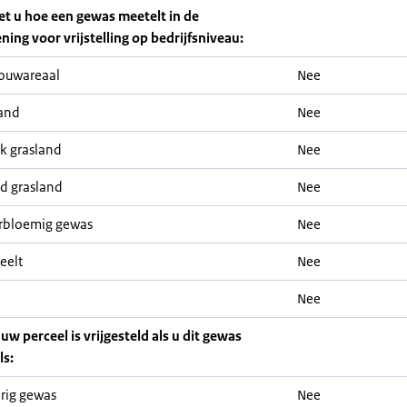
iet u hoe een gewas meetelt in de
ning voor vrijstelling op bedrijfsniveau:
ouwareaal
Nee
and
Nee
jk grasland
Nee
nd grasland
Nee
rbloemig gewas
Nee
eelt
Nee
Nee
 uw perceel is vrijgesteld als u dit gewas
ls:
rig gewas
Nee