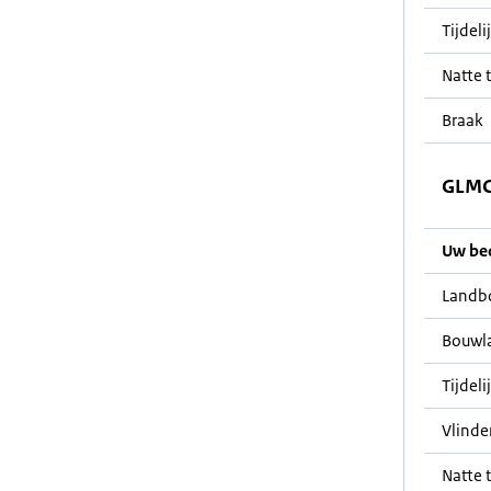
Tijdeli
Natte t
Braak
GLMC 
Uw bedr
Landb
Bouwl
Tijdeli
Vlinde
Natte t