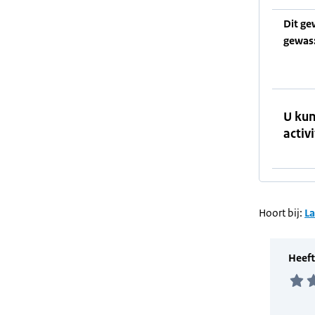
Dit ge
gewas
U kun
activi
Hoort bij:
L