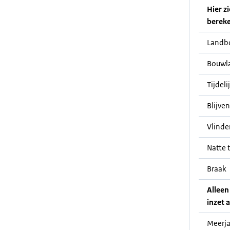
Hier z
bereke
Landb
Bouwl
Tijdeli
Blijve
Vlinde
Natte t
Braak
Alleen
inzet a
Meerja