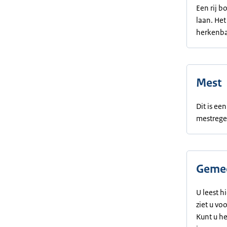
Een rij b
laan. Het
herkenba
Mest
Dit is e
mestrege
Gemee
U leest h
ziet u vo
Kunt u h