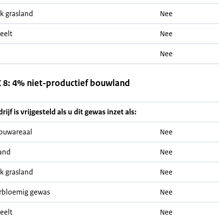
jk grasland
Nee
eelt
Nee
Nee
8: 4% niet-productief bouwland
ijf is vrijgesteld als u dit gewas inzet als:
ouwareaal
Nee
and
Nee
jk grasland
Nee
rbloemig gewas
Nee
eelt
Nee