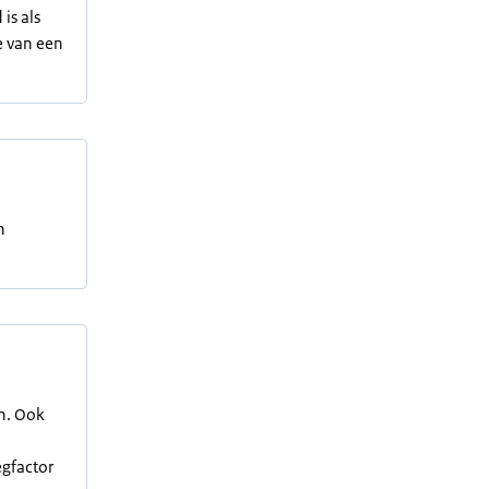
is als
e van een
n
en. Ook
egfactor