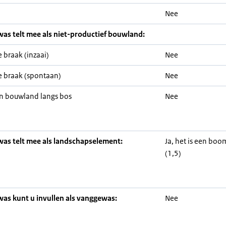
Nee
was telt mee als niet-productief bouwland:
 braak (inzaai)
Nee
 braak (spontaan)
Nee
n bouwland langs bos
Nee
was telt mee als landschapselement:
Ja, het is een bo
(1,5)
was kunt u invullen als vanggewas:
Nee