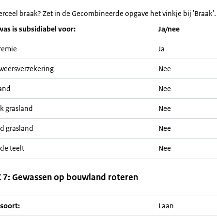
erceel braak? Zet in de Gecombineerde opgave het vinkje bij 'Braak'.
was is subsidiabel voor:
Ja/nee
remie
Ja
weersverzekering
Nee
and
Nee
jk grasland
Nee
nd grasland
Nee
de teelt
Nee
 7: Gewassen op bouwland roteren
soort:
Laan