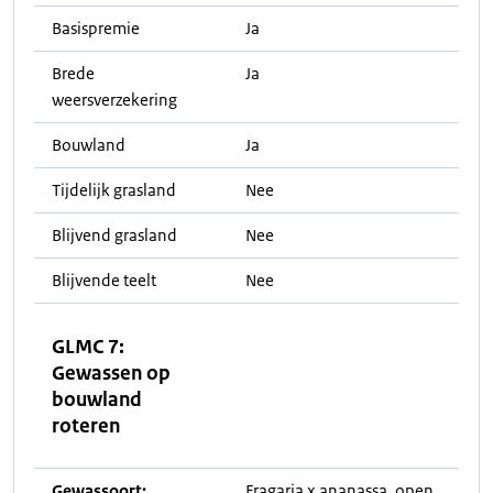
Basispremie
Ja
Brede
Ja
weersverzekering
Bouwland
Ja
Tijdelijk grasland
Nee
Blijvend grasland
Nee
Blijvende teelt
Nee
GLMC 7:
Gewassen op
bouwland
roteren
Gewassoort:
Fragaria x ananassa, open