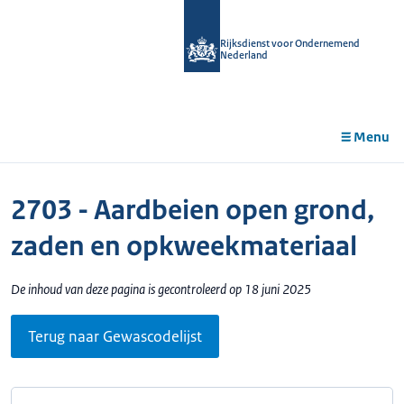
r de
tent
Rijksdienst voor Ondernemend
Nederland
Menu
2703 - Aardbeien open grond,
zaden en opkweekmateriaal
De inhoud van deze pagina is gecontroleerd op 18 juni 2025
Terug naar Gewascodelijst