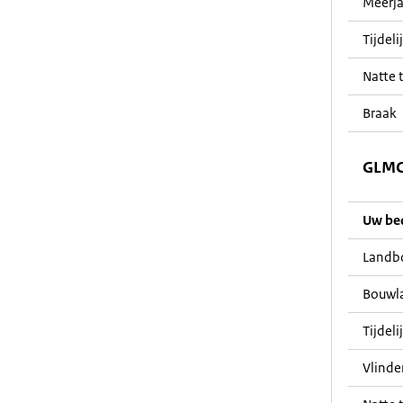
Meerja
Tijdeli
Natte t
Braak
GLMC 
Uw bedr
Landb
Bouwl
Tijdeli
Vlinde