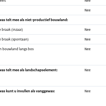
eelt
Nee
Nee
was telt mee als niet-productief bouwland:
 braak (inzaai)
Nee
 braak (spontaan)
Nee
n bouwland langs bos
Nee
was telt mee als landschapselement:
Nee
was kunt u invullen als vanggewas:
Nee