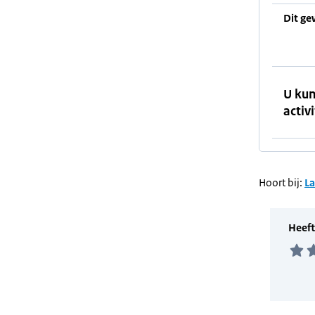
Dit ge
U kun
activi
Hoort bij:
L