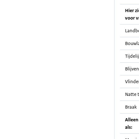
Hier z
voor v
Landb
Bouwl
Tijdeli
Blijve
Vlinde
Natte t
Braak
Alleen
als: