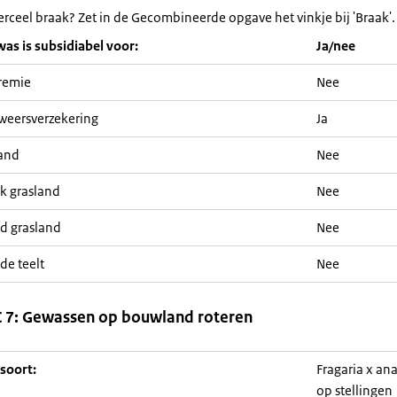
erceel braak? Zet in de Gecombineerde opgave het vinkje bij 'Braak'.
was is subsidiabel voor:
Ja/nee
remie
Nee
weersverzekering
Ja
and
Nee
jk grasland
Nee
nd grasland
Nee
de teelt
Nee
 7: Gewassen op bouwland roteren
soort:
Fragaria x an
op stellingen