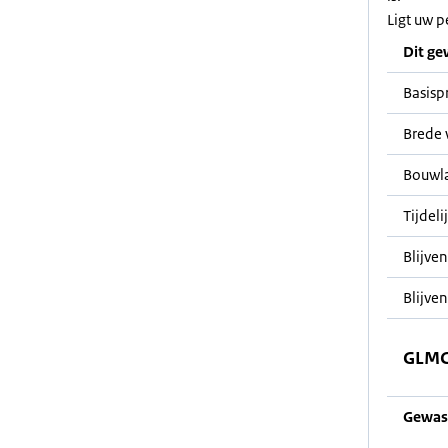
Ligt uw p
Dit ge
Basisp
Brede 
Bouwl
Tijdeli
Blijve
Blijven
GLMC
Gewas