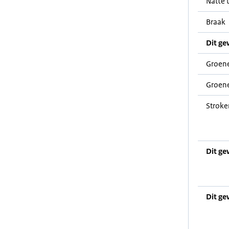
Natte t
Braak
Dit ge
Groene
Groene
Stroke
Dit ge
Dit ge