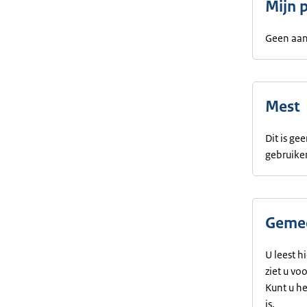
Mijn 
Geen aan
Mest
Dit is g
gebruike
Gemee
U leest h
ziet u vo
Kunt u h
is.