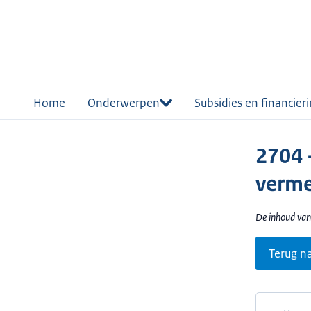
r de
tent
Home
Onderwerpen
Subsidies en financier
2704 
verme
De inhoud van
Terug n