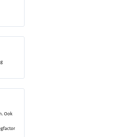
ng
en. Ook
egfactor