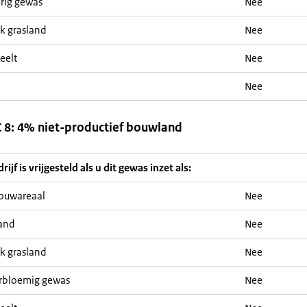
rig gewas
Nee
jk grasland
Nee
eelt
Nee
Nee
8: 4% niet-productief bouwland
ijf is vrijgesteld als u dit gewas inzet als:
ouwareaal
Nee
and
Nee
jk grasland
Nee
rbloemig gewas
Nee