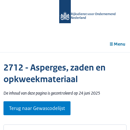
r de
tent
Rijksdienst voor Ondernemend
Nederland
Menu
2712 - Asperges, zaden en
opkweekmateriaal
De inhoud van deze pagina is gecontroleerd op 24 juni 2025
Terug naar Gewascodelijst