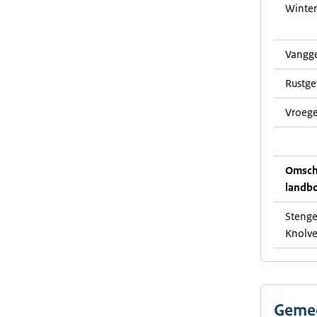
Winter
Vangg
Rustg
Vroege
Omschr
landb
Stenge
Knolve
Gemee