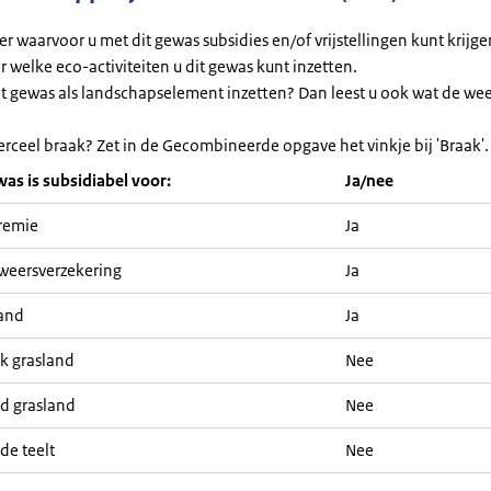
ier waarvoor u met dit gewas subsidies en/of vrijstellingen kunt krijg
or welke eco-activiteiten u dit gewas kunt inzetten.
et gewas als landschapselement inzetten? Dan leest u ook wat de we
erceel braak? Zet in de Gecombineerde opgave het vinkje bij 'Braak'.
was is subsidiabel voor:
Ja/nee
remie
Ja
weersverzekering
Ja
and
Ja
jk grasland
Nee
nd grasland
Nee
de teelt
Nee