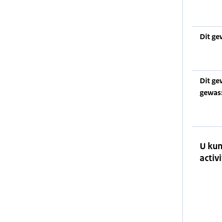
Dit ge
Dit ge
gewas
U kun
activi