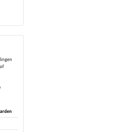
elingen
of
r
aarden