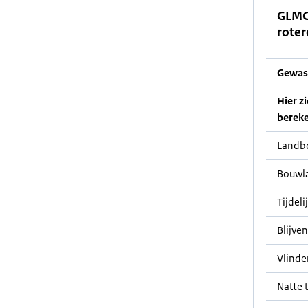
GLMC
roter
Gewasc
Hier z
bereke
Landb
Bouwl
Tijdeli
Blijve
Vlinde
Natte t