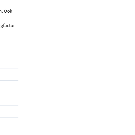
en. Ook
egfactor