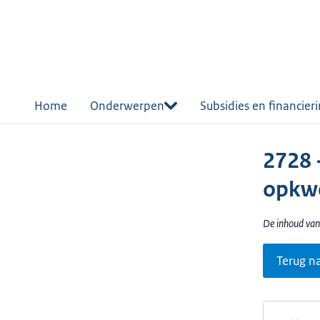
r de
tent
Home
Onderwerpen
Subsidies en financier
2728 
opkwe
De inhoud van
Terug n