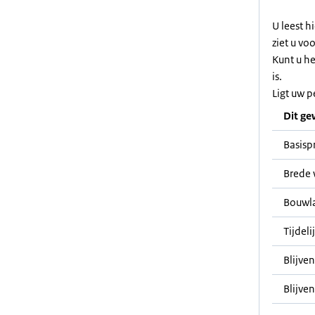
U leest h
ziet u vo
Kunt u h
is.
Ligt uw p
Dit ge
Basisp
Brede 
Bouwl
Tijdeli
Blijve
Blijven