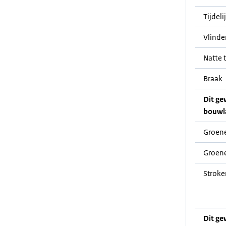
Tijdeli
Vlinde
Natte t
Braak
Dit ge
bouwl
Groene
Groene
Stroke
Dit ge