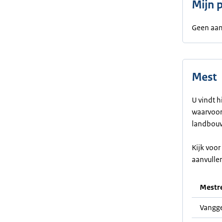
Mijn 
Geen aan
Mest
U vindt h
waarvoor 
landbouw
Kijk voo
aanvulle
Mestre
Vangge