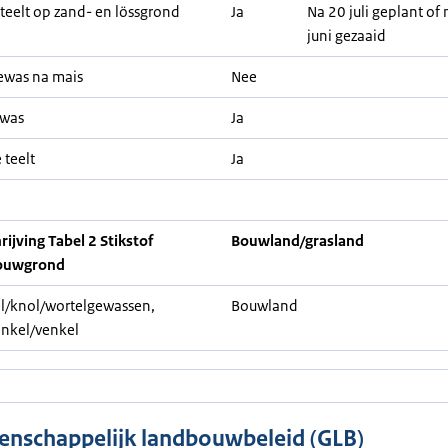
teelt op zand- en lössgrond
Ja
Na 20 juli geplant of
juni gezaaid
ewas na mais
Nee
ewas
Ja
 teelt
Ja
ijving Tabel 2 Stikstof
Bouwland/grasland
ouwgrond
l/knol/wortelgewassen,
Bouwland
nkel/venkel
nschappelijk landbouwbeleid (GLB)