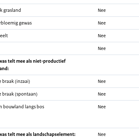
jk grasland
Nee
rbloemig gewas
Nee
eelt
Nee
Nee
was telt mee als niet-productief
and:
 braak (inzaai)
Nee
 braak (spontaan)
Nee
n bouwland langs bos
Nee
was telt mee als landschapselement:
Nee