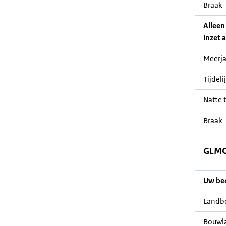
Braak
Alleen
inzet a
Meerja
Tijdeli
Natte t
Braak
GLMC 
Uw bedr
Landb
Bouwl