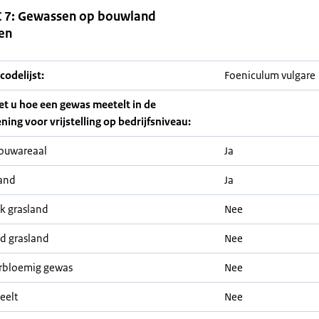
 7: Gewassen op bouwland
en
odelijst:
Foeniculum vulgare
iet u hoe een gewas meetelt in de
ning voor vrijstelling op bedrijfsniveau:
ouwareaal
Ja
and
Ja
jk grasland
Nee
nd grasland
Nee
rbloemig gewas
Nee
eelt
Nee