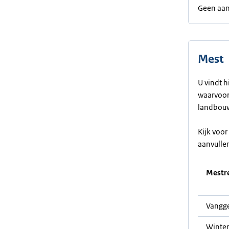
Geen aan
Mest
U vindt h
waarvoor 
landbouw
Kijk voo
aanvulle
Mestre
Vangge
Winter