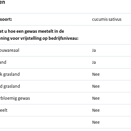
en
soort:
cucumis sativus
iet u hoe een gewas meetelt in de
ning voor vrijstelling op bedrijfsniveau:
ouwareaal
Ja
and
Ja
jk grasland
Nee
nd grasland
Nee
rbloemig gewas
Nee
eelt
Nee
Nee