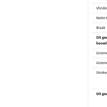
Vlinde
Natte t
Braak
Dit ge
bouwl
Groene
Groene
Stroke
Dit ge