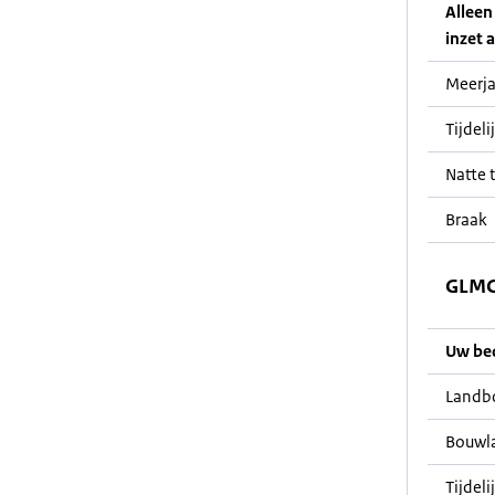
Alleen
inzet a
Meerja
Tijdeli
Natte t
Braak
GLMC 
Uw bedr
Landb
Bouwl
Tijdeli