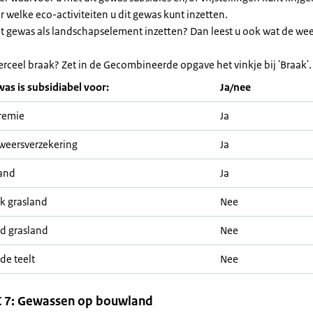
or welke eco-activiteiten u dit gewas kunt inzetten.
et gewas als landschapselement inzetten? Dan leest u ook wat de we
erceel braak? Zet in de Gecombineerde opgave het vinkje bij 'Braak'.
was is subsidiabel voor:
Ja/nee
remie
Ja
weersverzekering
Ja
and
Ja
jk grasland
Nee
nd grasland
Nee
de teelt
Nee
 7: Gewassen op bouwland