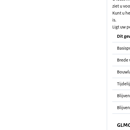
ziet u vo
Kunt u h
is.
Ligt uw p
Dit ge
Basisp
Brede 
Bouwl
Tijdeli
Blijve
Blijven
GLMC