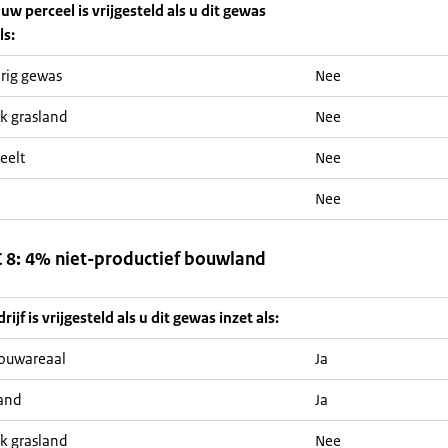
 uw perceel is vrijgesteld als u dit gewas
ls:
rig gewas
Nee
jk grasland
Nee
eelt
Nee
Nee
8: 4% niet-productief bouwland
ijf is vrijgesteld als u dit gewas inzet als:
ouwareaal
Ja
and
Ja
jk grasland
Nee