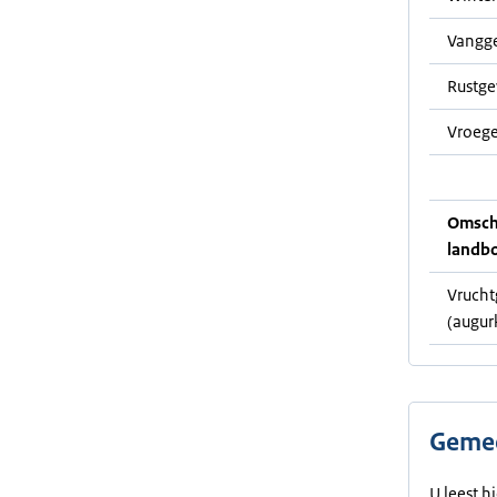
Vangg
Rustg
Vroege
Omschr
landb
Vruch
(augur
Gemee
U leest h