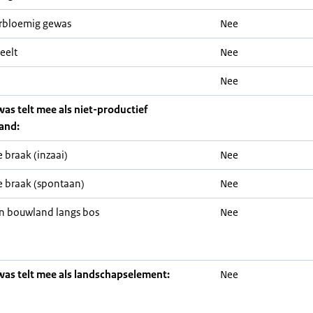
rbloemig gewas
Nee
eelt
Nee
Nee
was telt mee als niet-productief
and:
 braak (inzaai)
Nee
 braak (spontaan)
Nee
n bouwland langs bos
Nee
was telt mee als landschapselement:
Nee