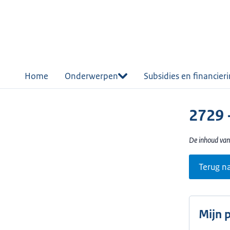
r de
tent
Home
Onderwerpen
Subsidies en financier
2729 
De inhoud van
Terug n
Mijn 