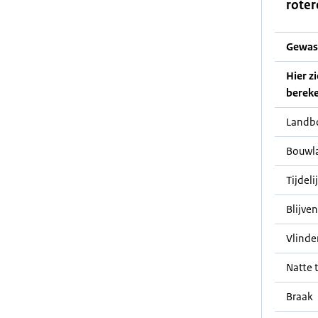
roter
Gewas
Hier z
bereke
Landb
Bouwl
Tijdeli
Blijve
Vlinde
Natte t
Braak