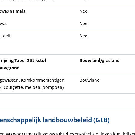
ewas na mais
Nee
ewas
Nee
 teelt
Nee
ijving Tabel 2 Stikstof
Bouwland/grasland
ouwgrond
tgewassen, Komkommerachtigen
Bouwland
k, courgette, meloen, pompoen)
nschappelijk landbouwbeleid (GLB)
ier waarvoor u met dit gewas subsidies en/of vrijstellingen kunt krijg