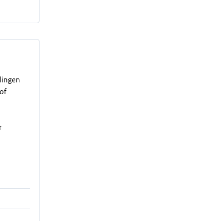
elingen
of
r