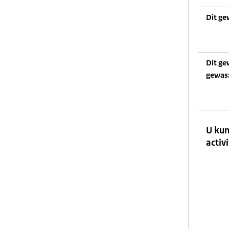
Dit ge
Dit ge
gewas
U kun
activi