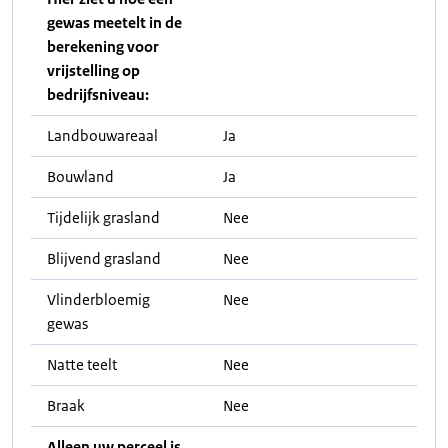
gewas meetelt in de
berekening voor
vrijstelling op
bedrijfsniveau:
Landbouwareaal
Ja
Bouwland
Ja
Tijdelijk grasland
Nee
Blijvend grasland
Nee
Vlinderbloemig
Nee
gewas
Natte teelt
Nee
Braak
Nee
Alleen uw perceel is