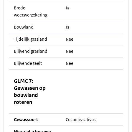
Brede
Ja
weersverzekering
Bouwland
Ja
Tijdelijk grasland
Nee
Blijvend grasland
Nee
Blijvende teelt
Nee
GLMC 7:
Gewassen op
bouwland
roteren
Gewassoort
Cucumis sativus
Hier ziet u hoe een