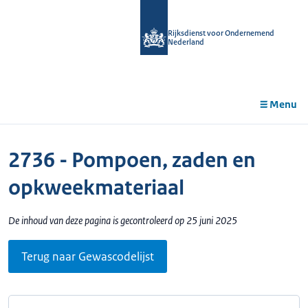
r de
tent
Rijksdienst voor Ondernemend
Nederland
Menu
2736 - Pompoen, zaden en
opkweekmateriaal
De inhoud van deze pagina is gecontroleerd op 25 juni 2025
Terug naar Gewascodelijst