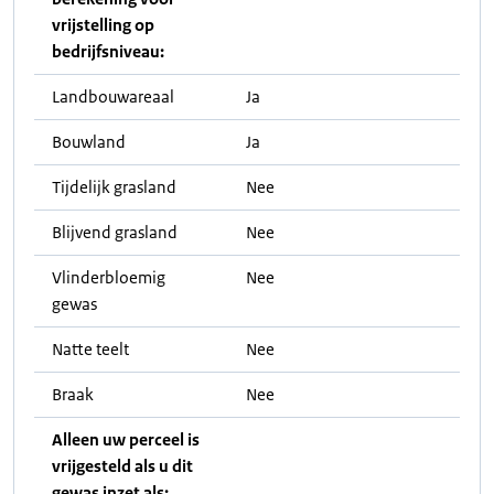
vrijstelling op
bedrijfsniveau:
Landbouwareaal
Ja
Bouwland
Ja
Tijdelijk grasland
Nee
Blijvend grasland
Nee
Vlinderbloemig
Nee
gewas
Natte teelt
Nee
Braak
Nee
Alleen uw perceel is
vrijgesteld als u dit
gewas inzet als: