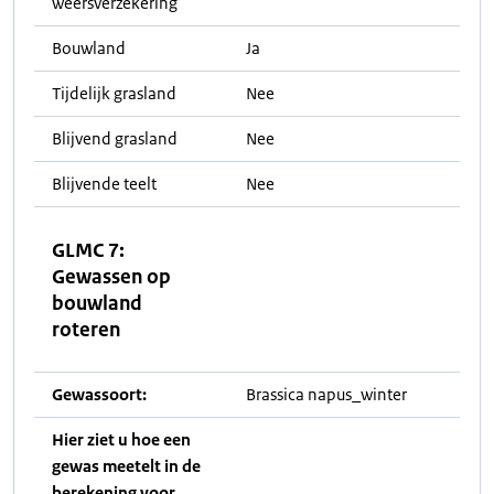
weersverzekering
Bouwland
Ja
Tijdelijk grasland
Nee
Blijvend grasland
Nee
Blijvende teelt
Nee
GLMC 7:
Gewassen op
bouwland
roteren
Gewassoort:
Brassica napus_winter
Hier ziet u hoe een
gewas meetelt in de
berekening voor