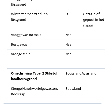
lössgrond
Winterteelt op zand- en
Ja
Gezaaid of
lössgrond
gepoot in het
najaar
Vanggewas na mais
Nee
Rustgewas
Nee
Vroege teelt
Nee
Omschrijving Tabel 2 Stikstof
Bouwland/grasland
landbouwgrond
Stengel/knol/wortelgewassen,
Bouwland
Koolraap