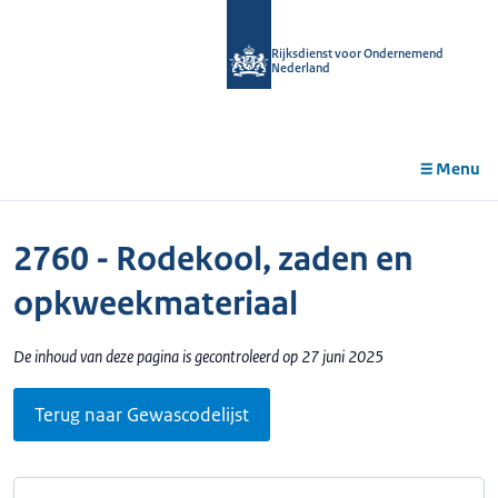
r de
tent
Rijksdienst voor Ondernemend
Nederland
Menu
2760 - Rodekool, zaden en
opkweekmateriaal
De inhoud van deze pagina is gecontroleerd op 27 juni 2025
Terug naar Gewascodelijst