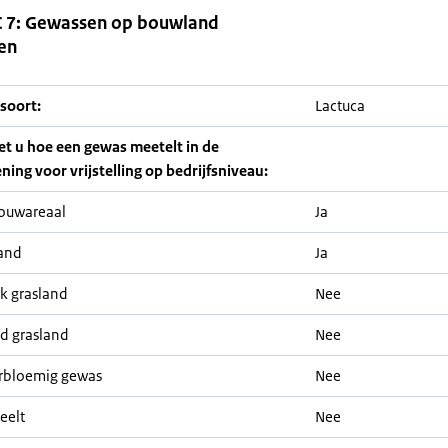
 7: Gewassen op bouwland
en
soort:
Lactuca
iet u hoe een gewas meetelt in de
ning voor vrijstelling op bedrijfsniveau:
ouwareaal
Ja
and
Ja
jk grasland
Nee
nd grasland
Nee
rbloemig gewas
Nee
eelt
Nee