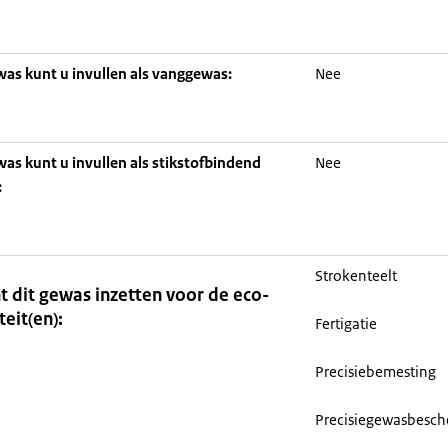
was kunt u invullen als vanggewas:
Nee
was kunt u invullen als stikstofbindend
Nee
:
Strokenteelt
t dit gewas inzetten voor de eco-
teit(en):
Fertigatie
Precisiebemesting
Precisiegewasbesc