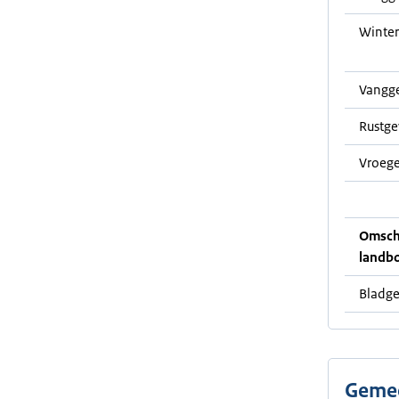
Winter
Vangg
Rustg
Vroege
Omschr
landb
Bladge
Gemee