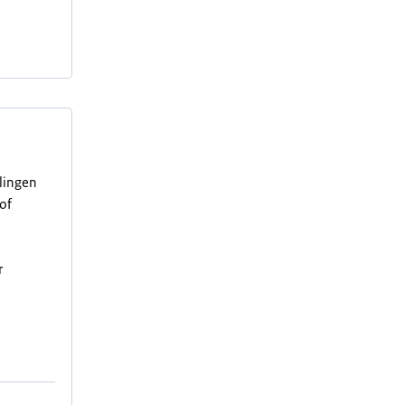
elingen
of
r