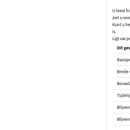
U leest h
ziet u vo
Kunt u h
is.
Ligt uw p
Dit ge
Basisp
Brede 
Bouwl
Tijdeli
Blijve
Blijven