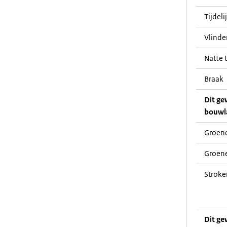
Tijdeli
Vlinde
Natte t
Braak
Dit ge
bouwl
Groene
Groene
Stroke
Dit ge