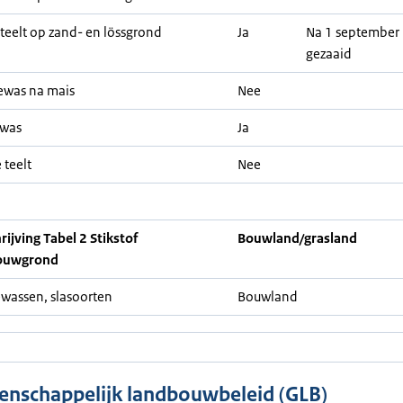
teelt op zand- en lössgrond
Ja
Na 1 september
gezaaid
ewas na mais
Nee
ewas
Ja
 teelt
Nee
ijving Tabel 2 Stikstof
Bouwland/grasland
ouwgrond
wassen, slasoorten
Bouwland
nschappelijk landbouwbeleid (GLB)