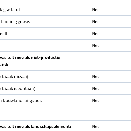
jk grasland
Nee
rbloemig gewas
Nee
eelt
Nee
Nee
was telt mee als niet-productief
and:
 braak (inzaai)
Nee
 braak (spontaan)
Nee
n bouwland langs bos
Nee
was telt mee als landschapselement:
Nee