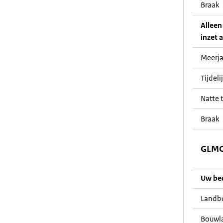
Braak
Alleen
inzet a
Meerja
Tijdeli
Natte t
Braak
GLMC 
Uw bedr
Landb
Bouwl