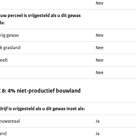
Nee
 uw perceel is vrijgesteld als u dit gewas
ls:
rig gewas
Nee
jk grasland
Nee
eelt
Nee
Nee
8: 4% niet-productief bouwland
ijf is vrijgesteld als u dit gewas inzet als:
ouwareaal
Ja
and
Ja