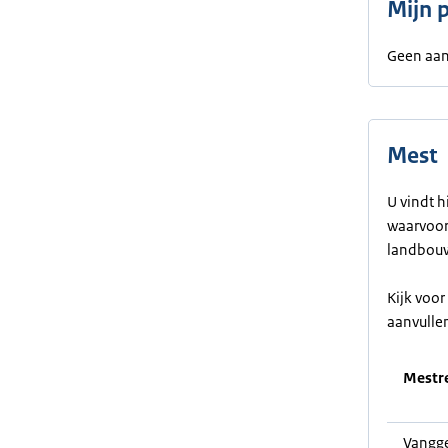
Mijn 
Geen aan
Mest
U vindt h
waarvoor 
landbouw
Kijk voo
aanvulle
Mestre
Vangge