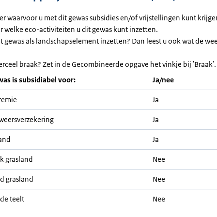
ier waarvoor u met dit gewas subsidies en/of vrijstellingen kunt krijg
or welke eco-activiteiten u dit gewas kunt inzetten.
et gewas als landschapselement inzetten? Dan leest u ook wat de we
erceel braak? Zet in de Gecombineerde opgave het vinkje bij 'Braak'.
was is subsidiabel voor:
Ja/nee
remie
Ja
weersverzekering
Ja
and
Ja
jk grasland
Nee
nd grasland
Nee
de teelt
Nee