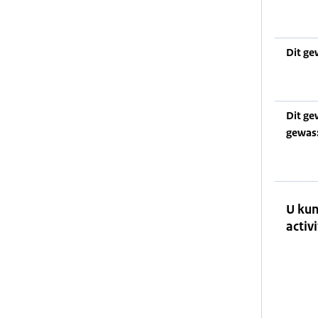
Dit ge
Dit ge
gewas
U kun
activi