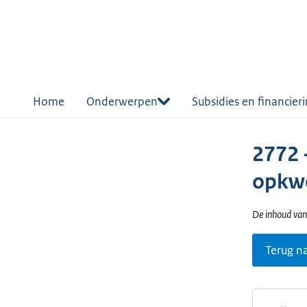
r de
tent
Home
Onderwerpen
Subsidies en financier
2772 -
opkwe
De inhoud van 
Terug n