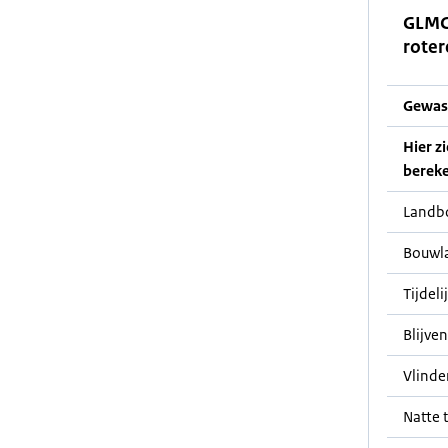
GLMC
roter
Gewas
Hier z
bereke
Landb
Bouwl
Tijdeli
Blijve
Vlinde
Natte t