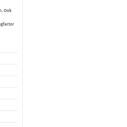
en. Ook
egfactor