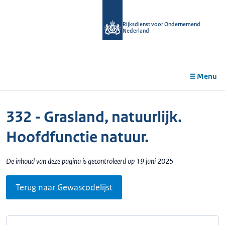
r de
tent
Rijksdienst voor Ondernemend
Nederland
Menu
332 - Grasland, natuurlijk.
Hoofdfunctie natuur.
De inhoud van deze pagina is gecontroleerd op 19 juni 2025
Terug naar Gewascodelijst