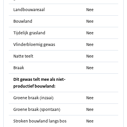
Landbouwareaal
Nee
Bouwland
Nee
Tijdelijk grasland
Nee
Vlinderbloemig gewas
Nee
Natte teelt
Nee
Braak
Nee
Dit gewas telt mee als niet-
productief bouwland:
Groene braak (inzaai)
Nee
Groene braak (spontaan)
Nee
Stroken bouwland langs bos
Nee