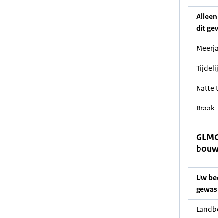
Alleen 
dit gew
Meerja
Tijdeli
Natte t
Braak
GLMC 
bouw
Uw bedr
gewas 
Landb