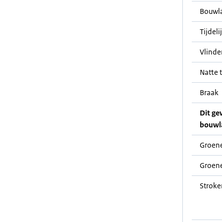
Bouwl
Tijdeli
Vlinde
Natte t
Braak
Dit ge
bouwl
Groene
Groene
Stroke