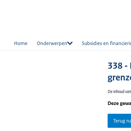
r de
tent
Home
Onderwerpen
Subsidies en financier
338 -
grenz
De inhoud van
Deze gewa
Terug n