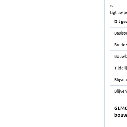
is.
Ligt uw p
Dit ge
Basisp
Brede 
Bouwl
Tijdeli
Blijve
Blijven
GLMC
bouw