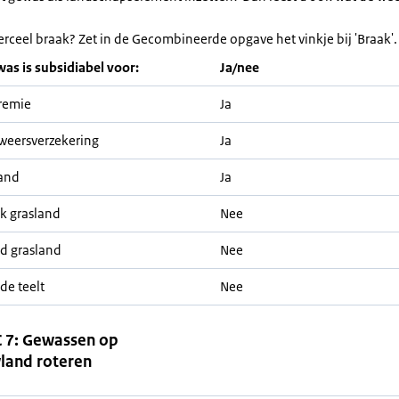
erceel braak? Zet in de Gecombineerde opgave het vinkje bij 'Braak'.
was is subsidiabel voor:
Ja/nee
remie
Ja
weersverzekering
Ja
and
Ja
jk grasland
Nee
nd grasland
Nee
de teelt
Nee
 7: Gewassen op
land roteren