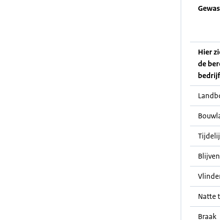
Gewas
Hier z
de ber
bedrij
Landb
Bouwl
Tijdeli
Blijve
Vlinde
Natte t
Braak