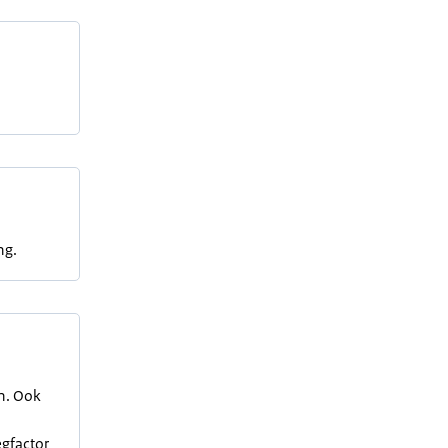
ng.
en. Ook
egfactor