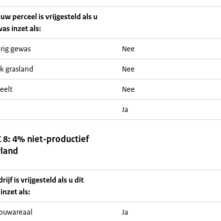
uw perceel is vrijgesteld als u
as inzet als:
rig gewas
Nee
jk grasland
Nee
eelt
Nee
Ja
8: 4% niet-productief
land
ijf is vrijgesteld als u dit
inzet als:
ouwareaal
Ja