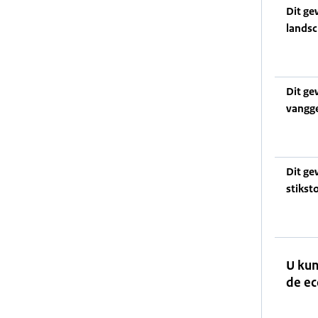
Dit ge
lands
Dit ge
vangg
Dit ge
stikst
U kun
de ec