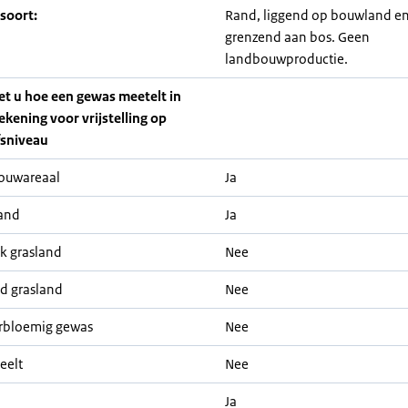
soort:
Rand, liggend op bouwland en
grenzend aan bos. Geen
landbouwproductie.
iet u hoe een gewas meetelt in
ekening voor vrijstelling op
fsniveau
ouwareaal
Ja
and
Ja
jk grasland
Nee
nd grasland
Nee
rbloemig gewas
Nee
eelt
Nee
Ja