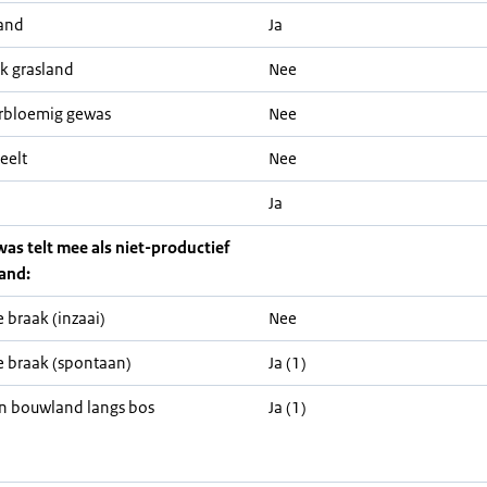
and
Ja
jk grasland
Nee
rbloemig gewas
Nee
eelt
Nee
Ja
was telt mee als niet-productief
and:
 braak (inzaai)
Nee
 braak (spontaan)
Ja (1)
n bouwland langs bos
Ja (1)