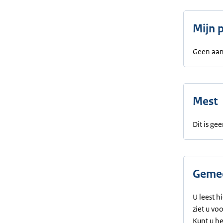
Mijn 
Geen aan
Mest
Dit is g
Gemee
U leest h
ziet u vo
Kunt u h