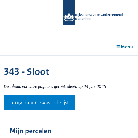
r de
tent
Rijksdienst voor Ondernemend
Nederland
Menu
343 - Sloot
De inhoud van deze pagina is gecontroleerd op 24 juni 2025
Terug naar Gewascodelijst
Mijn percelen