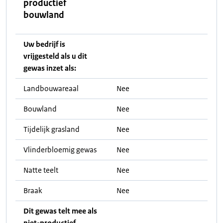
productief
bouwland
Uw bedrijf is
vrijgesteld als u dit
gewas inzet als:
Landbouwareaal
Nee
Bouwland
Nee
Tijdelijk grasland
Nee
Vlinderbloemig gewas
Nee
Natte teelt
Nee
Braak
Nee
Dit gewas telt mee als
niet-productief