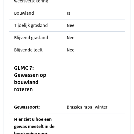
weersverzekering
Bouwland
Ja
Tijdelijk grasland
Nee
Blijvend grasland
Nee
Blijvende teelt
Nee
GLMC 7:
Gewassen op
bouwland
roteren
Gewassoort:
Brassica rapa_winter
Hier ziet u hoe een
gewas meetelt in de
berekening voor