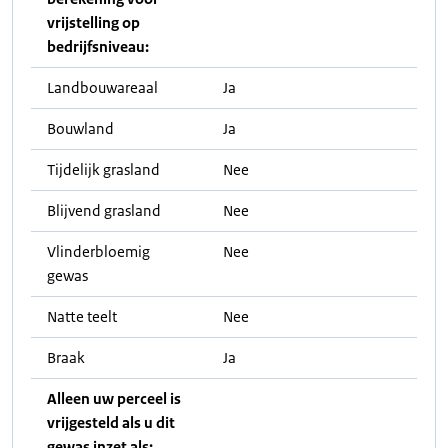
vrijstelling op
bedrijfsniveau:
Landbouwareaal
Ja
Bouwland
Ja
Tijdelijk grasland
Nee
Blijvend grasland
Nee
Vlinderbloemig
Nee
gewas
Natte teelt
Nee
Braak
Ja
Alleen uw perceel is
vrijgesteld als u dit
gewas inzet als: