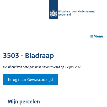
r de
tent
Rijksdienst voor Ondernemend
Nederland
Menu
3503 - Bladraap
De inhoud van deze pagina is gecontroleerd op 19 juni 2025
Terug naar Gewascodelijst
Mijn percelen