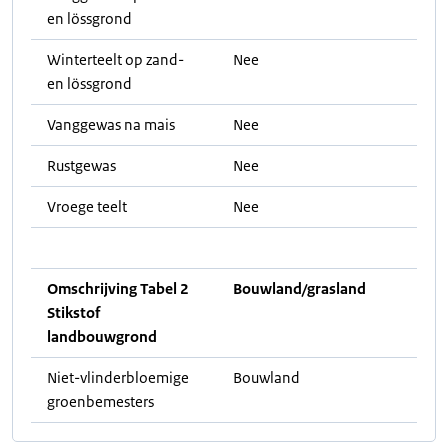
en lössgrond
Winterteelt op zand-
Nee
en lössgrond
Vanggewas na mais
Nee
Rustgewas
Nee
Vroege teelt
Nee
Omschrijving Tabel 2
Bouwland/grasland
Stikstof
landbouwgrond
Niet-vlinderbloemige
Bouwland
groenbemesters