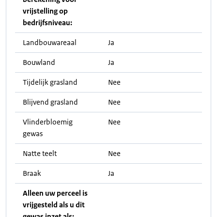
vrijstelling op
bedrijfsniveau:
Landbouwareaal
Ja
Bouwland
Ja
Tijdelijk grasland
Nee
Blijvend grasland
Nee
Vlinderbloemig
Nee
gewas
Natte teelt
Nee
Braak
Ja
Alleen uw perceel is
vrijgesteld als u dit
gewas inzet als: