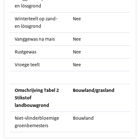
en lössgrond
Winterteelt op zand-
Nee
en lössgrond
Vanggewas na mais
Nee
Rustgewas
Nee
Vroege teelt
Nee
Omschrijving Tabel 2
Bouwland/grasland
Stikstof
landbouwgrond
Niet-vlinderbloemige
Bouwland
groenbemesters