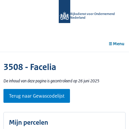
r de
tent
Rijksdienst voor Ondernemend
Nederland
Menu
3508 - Facelia
De inhoud van deze pagina is gecontroleerd op 26 juni 2025
Terug naar Gewascodelijst
Mijn percelen