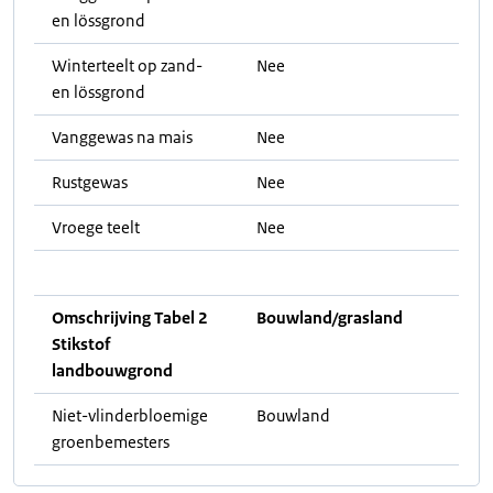
en lössgrond
Winterteelt op zand-
Nee
en lössgrond
Vanggewas na mais
Nee
Rustgewas
Nee
Vroege teelt
Nee
Omschrijving Tabel 2
Bouwland/grasland
Stikstof
landbouwgrond
Niet-vlinderbloemige
Bouwland
groenbemesters