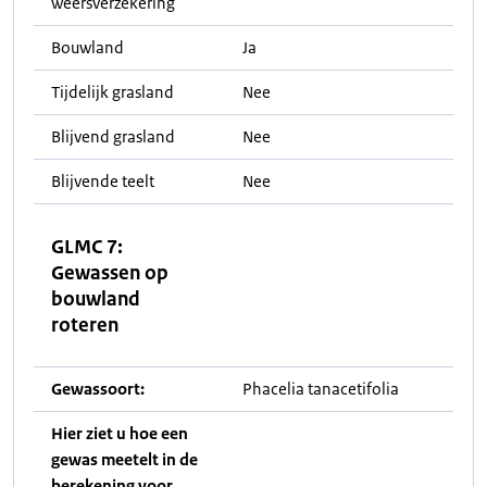
weersverzekering
Bouwland
Ja
Tijdelijk grasland
Nee
Blijvend grasland
Nee
Blijvende teelt
Nee
GLMC 7:
Gewassen op
bouwland
roteren
Gewassoort:
Phacelia tanacetifolia
Hier ziet u hoe een
gewas meetelt in de
berekening voor