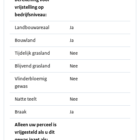
vrijstelling op
bedrijfsniveau:
Landbouwareaal
Ja
Bouwland
Ja
Tijdelijk grasland
Nee
Blijvend grasland
Nee
Vlinderbloemig
Nee
gewas
Natte teelt
Nee
Braak
Ja
Alleen uw perceel is
vrijgesteld als u dit
gewas inzet als: