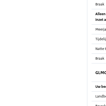
Braak
Alleen
inzet a
Meerja
Tijdeli
Natte t
Braak
GLMC 
Uw bedr
Landb
Bouwl