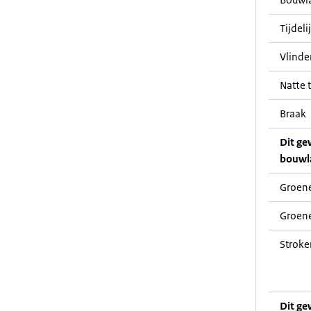
Tijdeli
Vlinde
Natte t
Braak
Dit ge
bouwl
Groene
Groene
Stroke
Dit ge