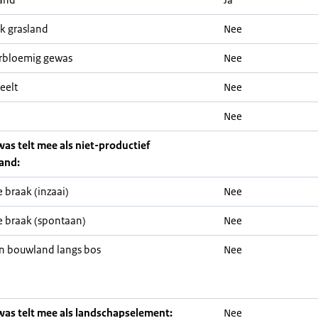
jk grasland
Nee
rbloemig gewas
Nee
eelt
Nee
Nee
was telt mee als niet-productief
and:
 braak (inzaai)
Nee
 braak (spontaan)
Nee
n bouwland langs bos
Nee
was telt mee als landschapselement:
Nee