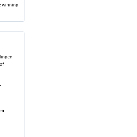
e winning
elingen
of
r
en