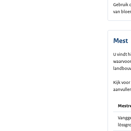
Gebruik d
van bloe
Mest
U vindt h
waarvoor 
landbouw
Kijk voo
aanvulle
Mestre
Vangge
lössgr