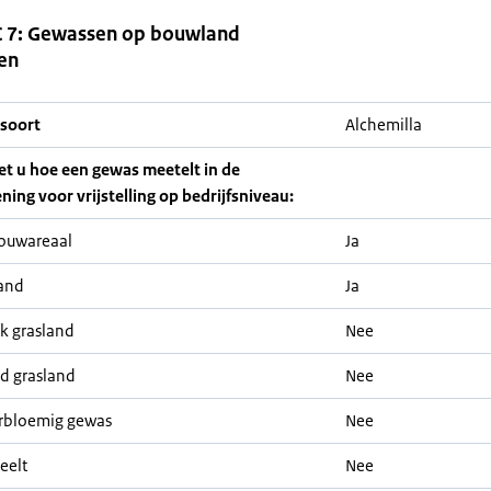
 7: Gewassen op bouwland
en
soort
Alchemilla
iet u hoe een gewas meetelt in de
ning voor vrijstelling op bedrijfsniveau:
ouwareaal
Ja
and
Ja
jk grasland
Nee
nd grasland
Nee
rbloemig gewas
Nee
eelt
Nee