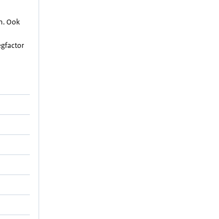
en. Ook
egfactor