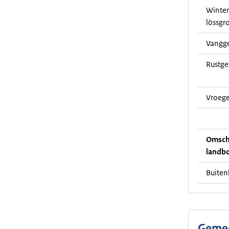
Winter
lössgr
Vangg
Rustg
Vroege
Omschr
landb
Buite
Gemee