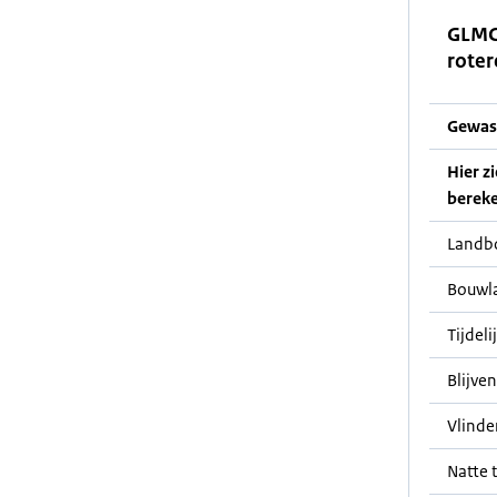
GLMC
roter
Gewas
Hier z
bereke
Landb
Bouwl
Tijdeli
Blijve
Vlinde
Natte t