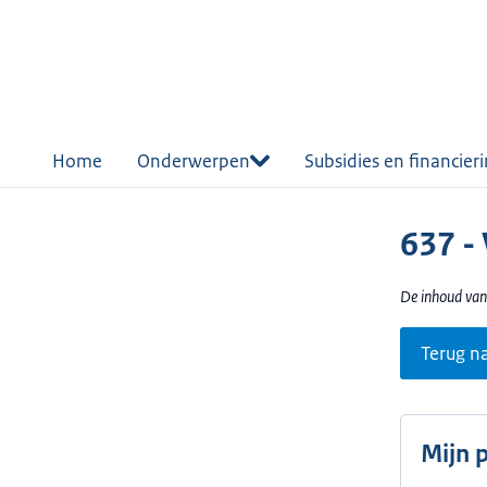
r de
tent
Home
Onderwerpen
Subsidies en financier
637 -
De inhoud van
Terug n
Mijn 