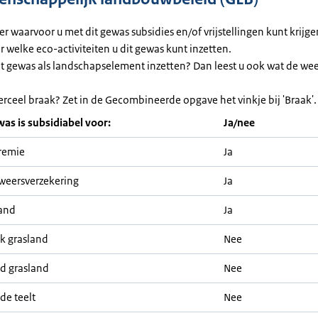
ier waarvoor u met dit gewas subsidies en/of vrijstellingen kunt krijg
or welke eco-activiteiten u dit gewas kunt inzetten.
et gewas als landschapselement inzetten? Dan leest u ook wat de we
erceel braak? Zet in de Gecombineerde opgave het vinkje bij 'Braak'.
was is subsidiabel voor:
Ja/nee
remie
Ja
weersverzekering
Ja
and
Ja
ijk grasland
Nee
nd grasland
Nee
de teelt
Nee