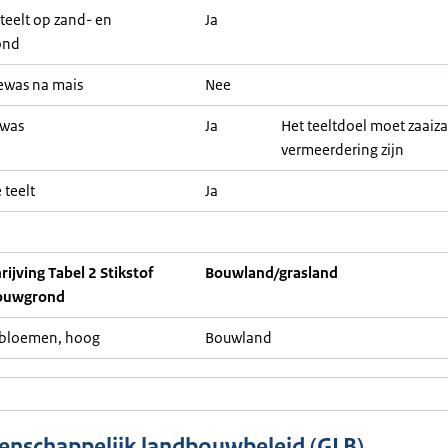
teelt op zand- en
Ja
ond
ewas na mais
Nee
ewas
Ja
Het teeltdoel moet zaaiz
vermeerdering zijn
 teelt
Ja
ijving Tabel 2 Stikstof
Bouwland/grasland
ouwgrond
nbloemen, hoog
Bouwland
nschappelijk landbouwbeleid (GLB)