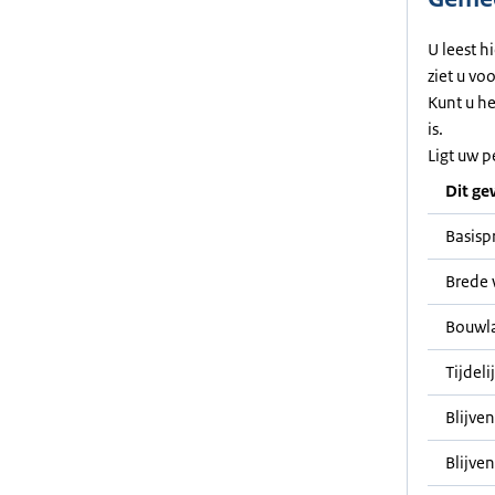
U leest h
ziet u vo
Kunt u h
is.
Ligt uw p
Dit ge
Basisp
Brede 
Bouwl
Tijdel
Blijve
Blijven