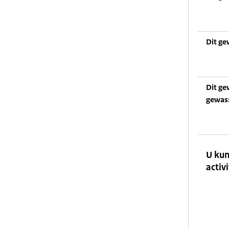
Dit ge
Dit ge
gewas
U kun
activi