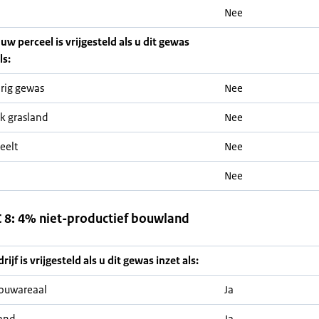
Nee
 uw perceel is vrijgesteld als u dit gewas
ls:
rig gewas
Nee
jk grasland
Nee
eelt
Nee
Nee
8: 4% niet-productief bouwland
ijf is vrijgesteld als u dit gewas inzet als:
ouwareaal
Ja
and
Ja