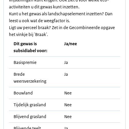
activiteiten u dit gewas kunt inzetten.
Kunt u het gewas als landschapselement inzetten? Dan
leest u ook wat de weegfactor is.
Ligt uw perceel braak? Zet in de Gecombineerde opgave
het vinkje bij 'Braak'.
Dit gewas is
Ja/nee
subsidiabel voor:
Basispremie
Ja
Brede
Ja
weersverzekering
Bouwland
Nee
Tijdelijk grasland
Nee
Blijvend grasland
Nee
Blijvende teelt
Ja