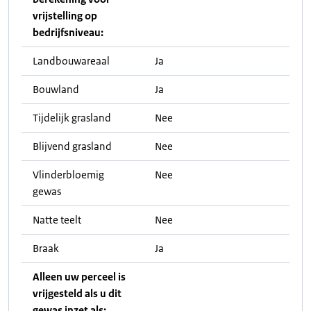
vrijstelling op
bedrijfsniveau:
Landbouwareaal
Ja
Bouwland
Ja
Tijdelijk grasland
Nee
Blijvend grasland
Nee
Vlinderbloemig
Nee
gewas
Natte teelt
Nee
Braak
Ja
Alleen uw perceel is
vrijgesteld als u dit
gewas inzet als: