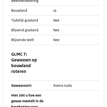
weersverzekering
Bouwland
Ja
Tijdelijk grasland
Nee
Blijvend grasland
Nee
Blijvende teelt
Nee
GLMC 7:
Gewassen op
bouwland
roteren
Gewassoort:
Avena nuda
Hier ziet u hoe een
gewas meetelt in de
berekening voor