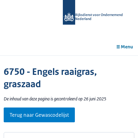
r de
tent
Rijksdienst voor Ondernemend
Nederland
Menu
6750 - Engels raaigras,
graszaad
De inhoud van deze pagina is gecontroleerd op 26 juni 2025
Terug naar Gewascodelijst