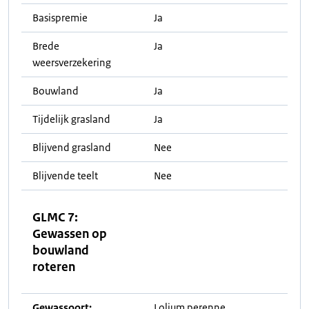
Basispremie
Ja
Brede
Ja
weersverzekering
Bouwland
Ja
Tijdelijk grasland
Ja
Blijvend grasland
Nee
Blijvende teelt
Nee
GLMC 7:
Gewassen op
bouwland
roteren
Gewassoort:
Lolium perenne