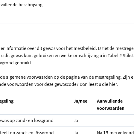
vullende beschrijving.
ier informatie over dit gewas voor het mestbeleid. U ziet de mestreg
u dit gewas kunt gebruiken en welke omschrijving u in Tabel 2 Stikst
grond gebruikt.
r de algemene voorwaarden op de pagina van de mestregeling. Zijn e
nde voorwaarden voor deze gewascode? Dan leest u die hier.
geling
Ja/nee
Aanvullende
voorwaarden
was op zand- en lössgrond
Ja
teelt op zand- en lössgrond
Ja
Na 15 mei volgend