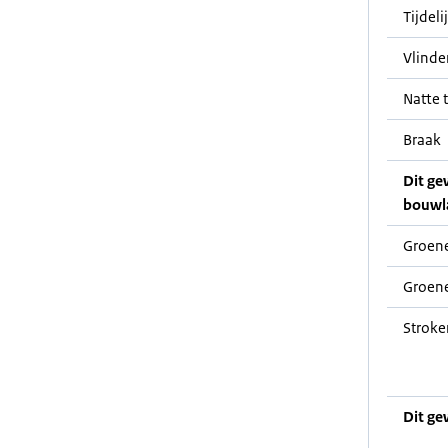
Tijdeli
Vlinde
Natte t
Braak
Dit ge
bouwl
Groene
Groene
Stroke
Dit ge