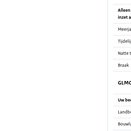
Alleen
inzet a
Meerja
Tijdeli
Natte t
Braak
GLMC 
Uw bedr
Landb
Bouwl