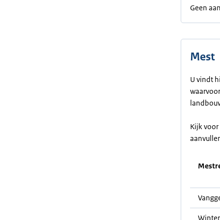
Geen aan
Mest
U vindt h
waarvoor 
landbouw
Kijk voo
aanvulle
Mestre
Vangge
Winter