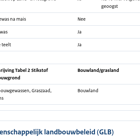
geoogst
ewas na mais
Nee
ewas
Ja
 teelt
Ja
ijving Tabel 2 Stikstof
Bouwland/grasland
ouwgrond
ouwgewassen, Graszaad,
Bouwland
ns
nschappelijk landbouwbeleid (GLB)