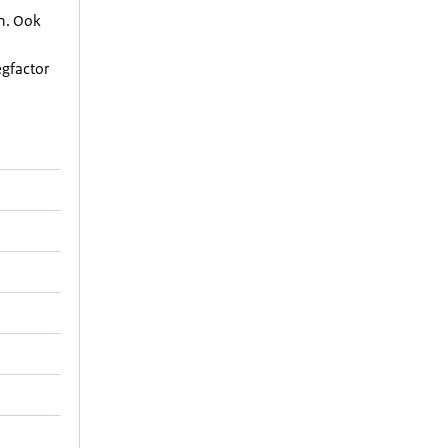
en. Ook
egfactor