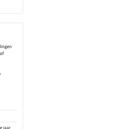
elingen
of
r
e jaar