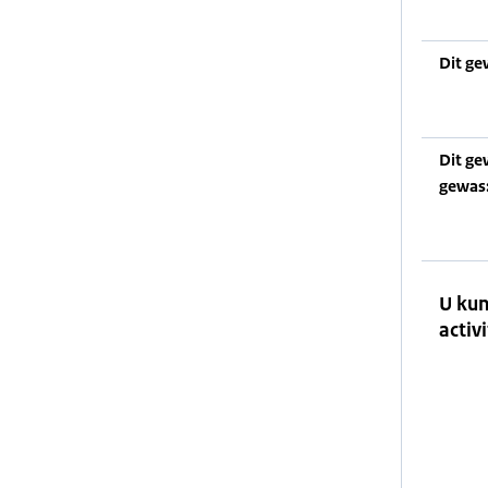
Dit ge
Dit ge
gewas
U kun
activi