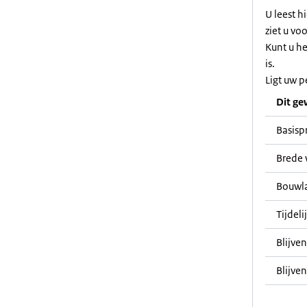
U leest h
ziet u vo
Kunt u h
is.
Ligt uw p
Dit ge
Basisp
Brede 
Bouwl
Tijdeli
Blijve
Blijven