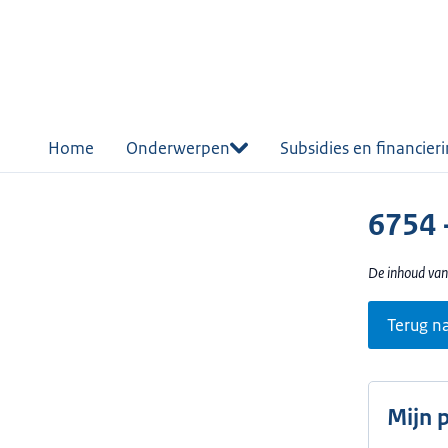
r de
tent
Home
Onderwerpen
Subsidies en financier
6754 -
De inhoud van
Terug n
Mijn 