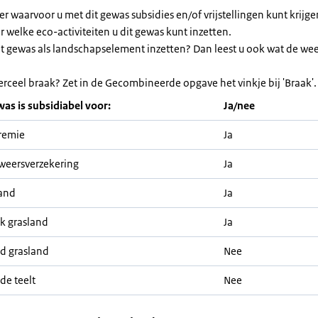
ier waarvoor u met dit gewas subsidies en/of vrijstellingen kunt krijg
or welke eco-activiteiten u dit gewas kunt inzetten.
et gewas als landschapselement inzetten? Dan leest u ook wat de we
erceel braak? Zet in de Gecombineerde opgave het vinkje bij 'Braak'.
was is subsidiabel voor:
Ja/nee
remie
Ja
weersverzekering
Ja
and
Ja
jk grasland
Ja
nd grasland
Nee
de teelt
Nee