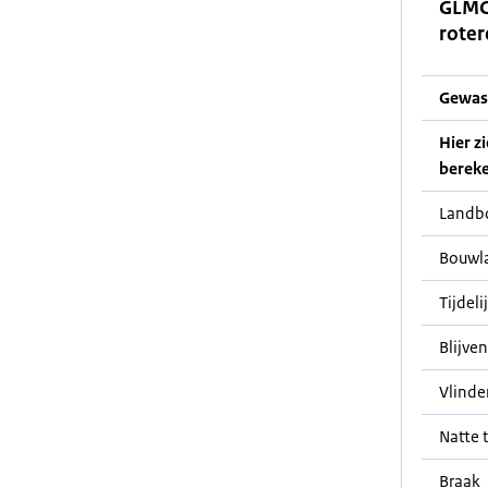
GLMC
roter
Gewas
Hier z
bereke
Landb
Bouwl
Tijdeli
Blijve
Vlinde
Natte t
Braak