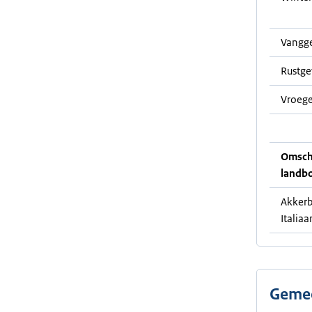
Vangg
Rustg
Vroege
Omschr
landb
Akkerb
Italiaa
Gemee