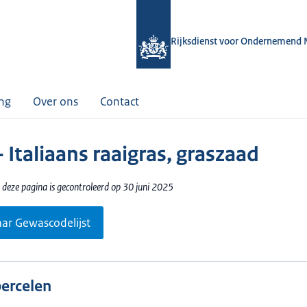
Rijksdienst voor Ondernemend 
ing
Over ons
Contact
 Italiaans raaigras, graszaad
 deze pagina is gecontroleerd op 30 juni 2025
aar Gewascodelijst
percelen