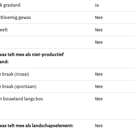
jk grasland
Ja
rbloemig gewas
Nee
eelt
Nee
Nee
was telt mee als niet-productief
and:
 braak (inzaai)
Nee
 braak (spontaan)
Nee
n bouwland langs bos
Nee
was telt mee als landschapselement:
Nee