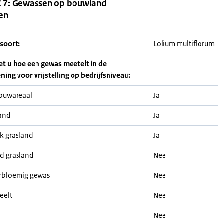
 7: Gewassen op bouwland
en
soort:
Lolium multiflorum
iet u hoe een gewas meetelt in de
ning voor vrijstelling op bedrijfsniveau:
ouwareaal
Ja
and
Ja
jk grasland
Ja
nd grasland
Nee
rbloemig gewas
Nee
eelt
Nee
Nee