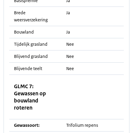
Basispremie
Ja
Brede
Ja
weersverzekering
Bouwland
Ja
Tijdelijk grasland
Nee
Blijvend grasland
Nee
Blijvende teelt
Nee
GLMC 7:
Gewassen op
bouwland
roteren
Gewassoort:
Trifolium repens