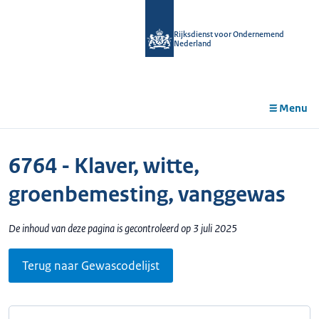
r de
tent
Rijksdienst voor Ondernemend
Nederland
Menu
6764 - Klaver, witte,
groenbemesting, vanggewas
De inhoud van deze pagina is gecontroleerd op 3 juli 2025
Terug naar Gewascodelijst