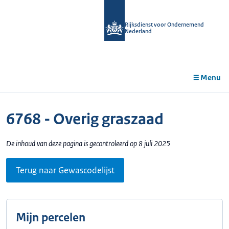
r de
tent
Rijksdienst voor Ondernemend
Nederland
Menu
6768 - Overig graszaad
De inhoud van deze pagina is gecontroleerd op 8 juli 2025
Terug naar Gewascodelijst
Mijn percelen