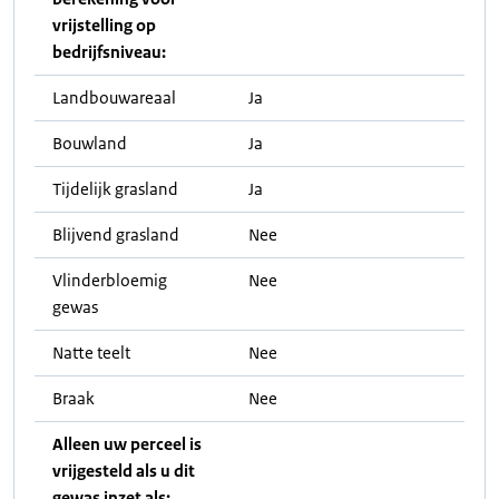
vrijstelling op
bedrijfsniveau:
Landbouwareaal
Ja
Bouwland
Ja
Tijdelijk grasland
Ja
Blijvend grasland
Nee
Vlinderbloemig
Nee
gewas
Natte teelt
Nee
Braak
Nee
Alleen uw perceel is
vrijgesteld als u dit
gewas inzet als: