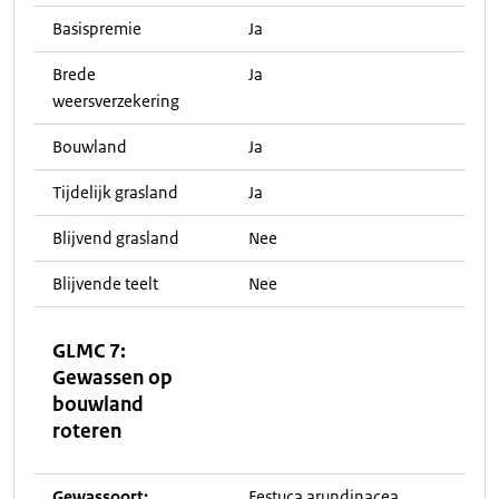
Basispremie
Ja
Brede
Ja
weersverzekering
Bouwland
Ja
Tijdelijk grasland
Ja
Blijvend grasland
Nee
Blijvende teelt
Nee
GLMC 7:
Gewassen op
bouwland
roteren
Gewassoort:
Festuca arundinacea