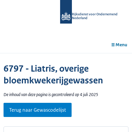
r de
tent
Rijksdienst voor Ondernemend
Nederland
Menu
6797 - Liatris, overige
bloemkwekerijgewassen
De inhoud van deze pagina is gecontroleerd op 4 juli 2025
Terug naar Gewascodelijst