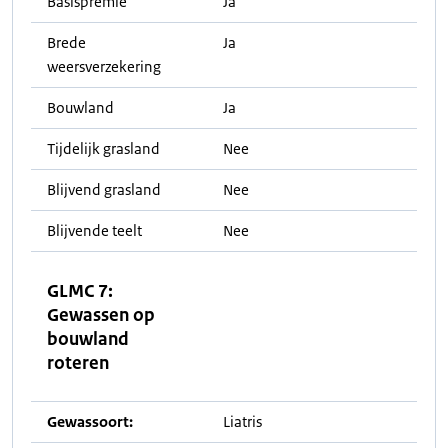
Basispremie
Ja
Brede
Ja
weersverzekering
Bouwland
Ja
Tijdelijk grasland
Nee
Blijvend grasland
Nee
Blijvende teelt
Nee
GLMC 7:
Gewassen op
bouwland
roteren
Gewassoort:
Liatris