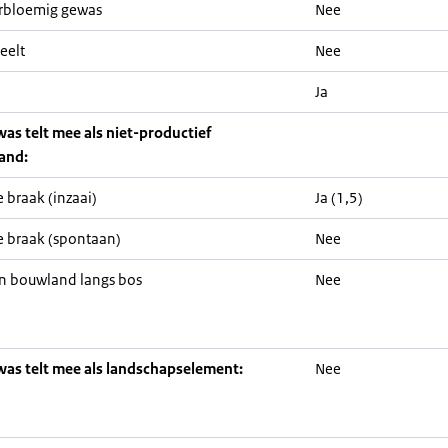
rbloemig gewas
Nee
eelt
Nee
Ja
was telt mee als niet-productief
and:
 braak (inzaai)
Ja (1,5)
 braak (spontaan)
Nee
n bouwland langs bos
Nee
was telt mee als landschapselement:
Nee