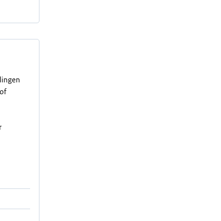
elingen
of
r