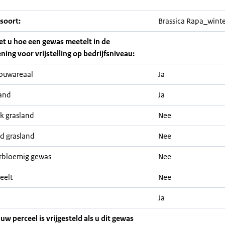
soort:
Brassica Rapa_winte
iet u hoe een gewas meetelt in de
ning voor vrijstelling op bedrijfsniveau:
ouwareaal
Ja
and
Ja
jk grasland
Nee
nd grasland
Nee
rbloemig gewas
Nee
eelt
Nee
Ja
 uw perceel is vrijgesteld als u dit gewas