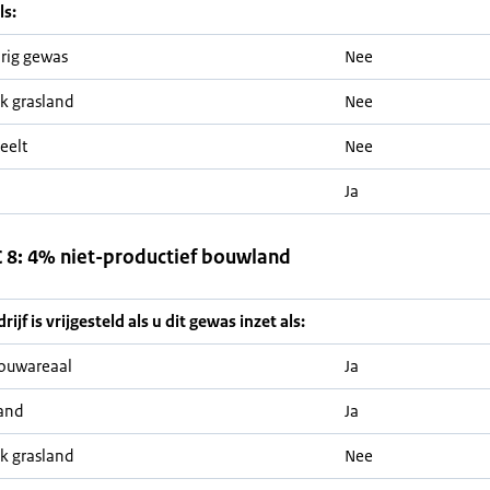
ls:
rig gewas
Nee
jk grasland
Nee
eelt
Nee
Ja
8: 4% niet-productief bouwland
ijf is vrijgesteld als u dit gewas inzet als:
ouwareaal
Ja
and
Ja
jk grasland
Nee