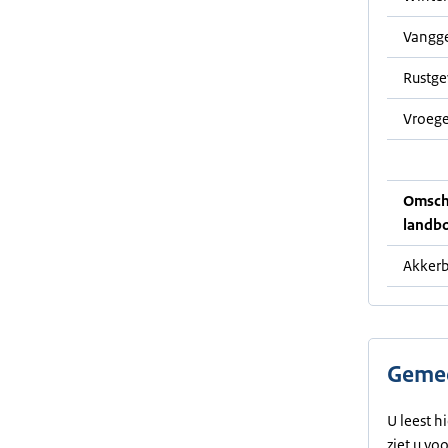
Vangg
Rustg
Vroege
Omschr
landb
Akker
Gemee
U leest h
ziet u vo