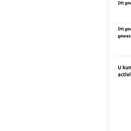
Dit ge
Dit ge
gewas
U kun
activi