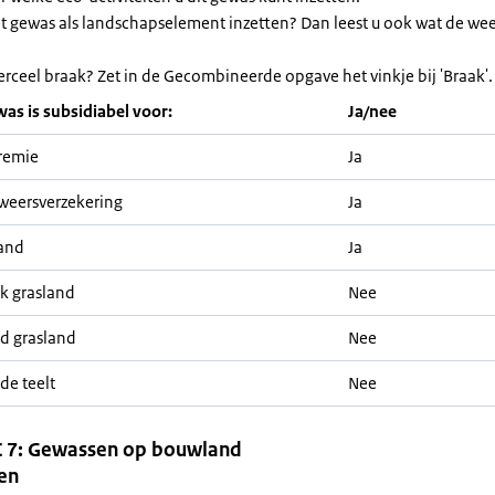
et gewas als landschapselement inzetten? Dan leest u ook wat de we
erceel braak? Zet in de Gecombineerde opgave het vinkje bij 'Braak'.
was is subsidiabel voor:
Ja/nee
remie
Ja
weersverzekering
Ja
and
Ja
jk grasland
Nee
nd grasland
Nee
de teelt
Nee
 7: Gewassen op bouwland
en