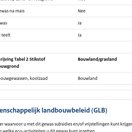
ewas na mais
Nee
ewas
Ja
 teelt
Ja
ijving Tabel 2 Stikstof
Bouwland/grasland
ouwgrond
bouwgewassen, koolzaad
Bouwland
nschappelijk landbouwbeleid (GLB)
ier waarvoor u met dit gewas subsidies en/of vrijstellingen kunt krijg
or welke eco-activiteiten u dit gewas kunt inzetten.