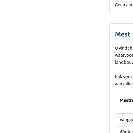
Geen aan
Mest
U vindt h
waarvoor 
landbouw
Kijk voo
aanvulle
Mestre
Vangge
Winter