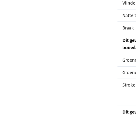
Vlinde
Natte t
Braak
Dit ge
bouwl
Groene
Groene
Stroke
Dit ge