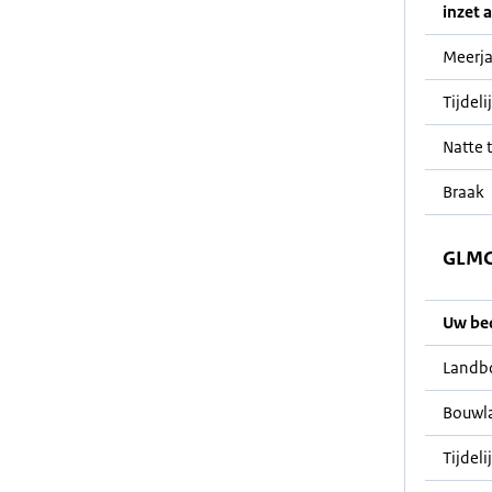
inzet a
Meerja
Tijdeli
Natte t
Braak
GLMC 
Uw bedr
Landb
Bouwl
Tijdeli