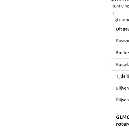
Kunt u h
is.
Ligt uw p
Dit ge
Basisp
Brede 
Bouwl
Tijdeli
Blijve
Blijven
GLMC
roter