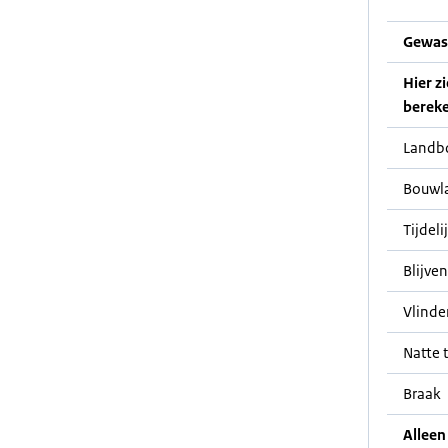
Gewas
Hier z
bereke
Landb
Bouwl
Tijdeli
Blijve
Vlinde
Natte t
Braak
Alleen