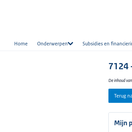
r de
tent
Home
Onderwerpen
Subsidies en financier
7124 
De inhoud van
Terug n
Mijn 