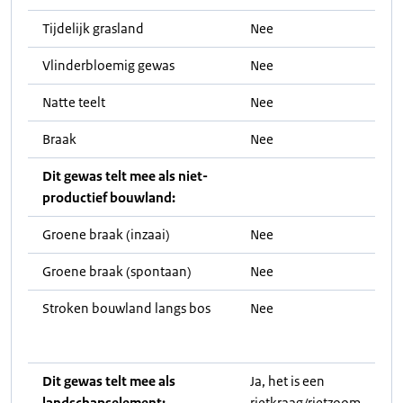
Tijdelijk grasland
Nee
Vlinderbloemig gewas
Nee
Natte teelt
Nee
Braak
Nee
Dit gewas telt mee als niet-
productief bouwland:
Groene braak (inzaai)
Nee
Groene braak (spontaan)
Nee
Stroken bouwland langs bos
Nee
Dit gewas telt mee als
Ja, het is een
landschapselement:
rietkraag/rietzoom