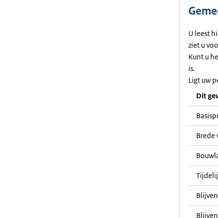
Gemee
U leest h
ziet u vo
Kunt u h
is.
Ligt uw p
Dit ge
Basisp
Brede 
Bouwl
Tijdeli
Blijve
Blijven