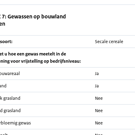
 7: Gewassen op bouwland
en
soort:
Secale cereale
iet u hoe een gewas meetelt in de
ning voor vrijstelling op bedrijfsniveau:
ouwareaal
Ja
and
Ja
jk grasland
Nee
nd grasland
Nee
rbloemig gewas
Nee