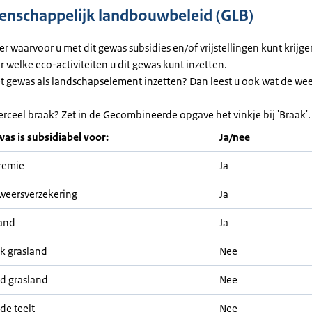
nschappelijk landbouwbeleid (GLB)
ier waarvoor u met dit gewas subsidies en/of vrijstellingen kunt krijg
or welke eco-activiteiten u dit gewas kunt inzetten.
et gewas als landschapselement inzetten? Dan leest u ook wat de we
erceel braak? Zet in de Gecombineerde opgave het vinkje bij 'Braak'.
was is subsidiabel voor:
Ja/nee
remie
Ja
weersverzekering
Ja
and
Ja
jk grasland
Nee
nd grasland
Nee
de teelt
Nee