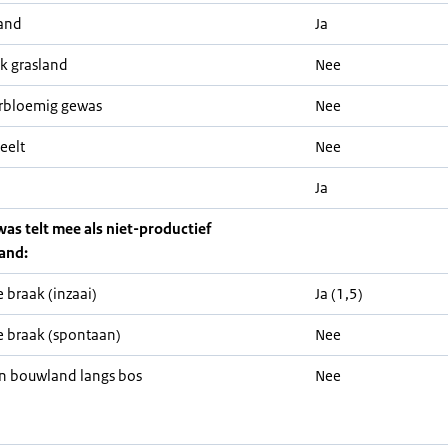
and
Ja
jk grasland
Nee
rbloemig gewas
Nee
eelt
Nee
Ja
was telt mee als niet-productief
and:
 braak (inzaai)
Ja (1,5)
 braak (spontaan)
Nee
n bouwland langs bos
Nee