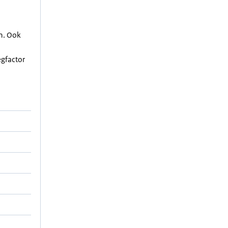
en. Ook
egfactor