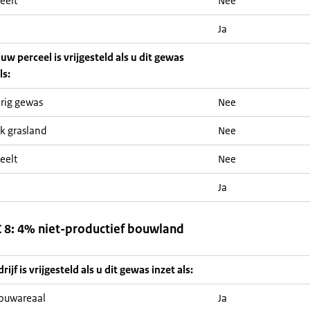
eelt
Nee
Ja
 uw perceel is vrijgesteld als u dit gewas
ls:
rig gewas
Nee
jk grasland
Nee
eelt
Nee
Ja
8: 4% niet-productief bouwland
ijf is vrijgesteld als u dit gewas inzet als:
ouwareaal
Ja