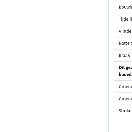
Bouwl
Tijdeli
Vlinde
Natte t
Braak
Dit ge
bouwl
Groene
Groene
Stroke