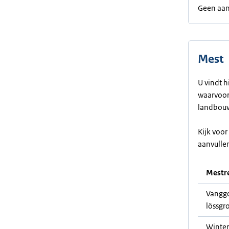
Geen aan
Mest
U vindt h
waarvoor 
landbouw
Kijk voo
aanvulle
Mestre
Vangge
lössgr
Winter