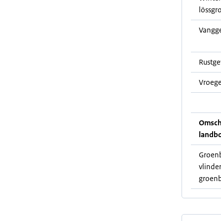
lössgr
Vangg
Rustg
Vroege
Omschr
landb
Groenb
vlinde
groen