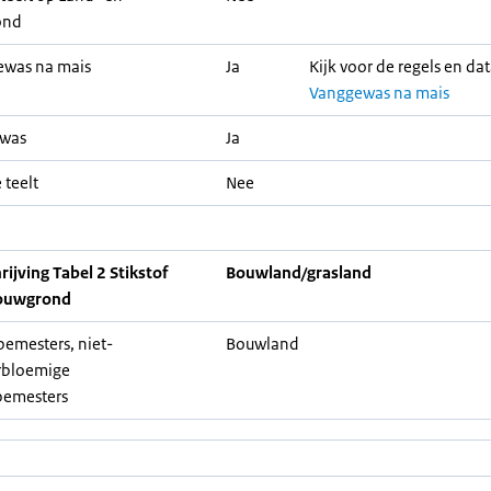
ond
ewas na mais
Ja
Kijk voor de regels en da
Vanggewas na mais
ewas
Ja
 teelt
Nee
ijving Tabel 2 Stikstof
Bouwland/grasland
ouwgrond
emesters, niet-
Bouwland
rbloemige
bemesters