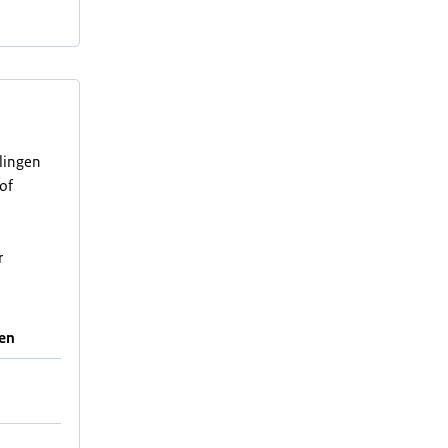
elingen
of
r
en