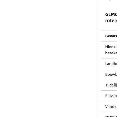
GLMC
roter
Gewas
Hier z
bereke
Landb
Bouwl
Tijdeli
Blijve
Vlinde