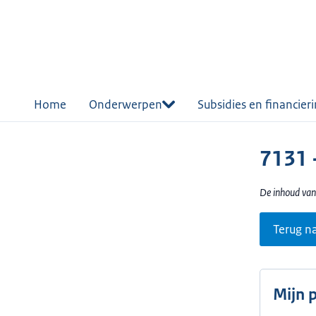
r de
tent
Home
Onderwerpen
Subsidies en financier
7131 
De inhoud van
Terug n
Mijn 