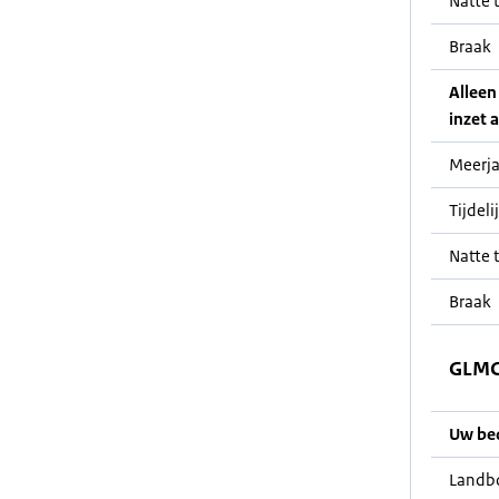
Natte t
Braak
Alleen
inzet a
Meerja
Tijdeli
Natte t
Braak
GLMC 
Uw bedr
Landb