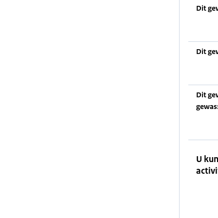
Dit ge
Dit ge
Dit ge
gewas
U kun
activi