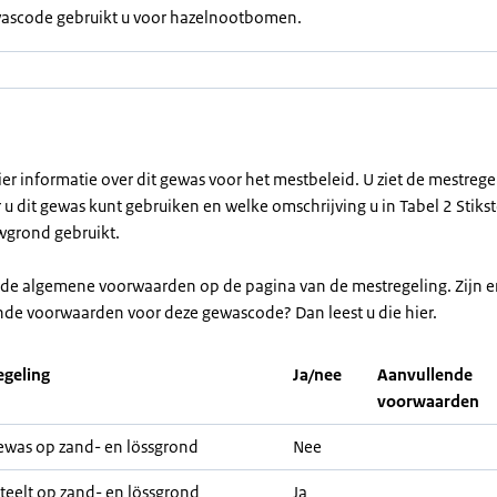
ascode gebruikt u voor hazelnootbomen.
ier informatie over dit gewas voor het mestbeleid. U ziet de mestreg
u dit gewas kunt gebruiken en welke omschrijving u in Tabel 2 Stikst
grond gebruikt.
r de algemene voorwaarden op de pagina van de mestregeling. Zijn e
nde voorwaarden voor deze gewascode? Dan leest u die hier.
geling
Ja/nee
Aanvullende
voorwaarden
was op zand- en lössgrond
Nee
teelt op zand- en lössgrond
Ja