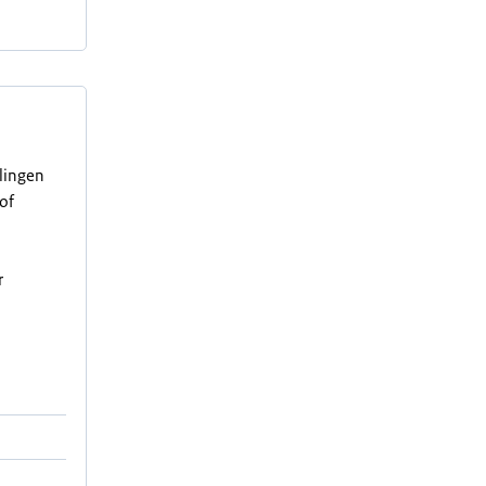
elingen
of
r