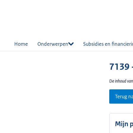
r de
tent
Home
Onderwerpen
Subsidies en financier
7139 
De inhoud van
Terug n
Mijn 