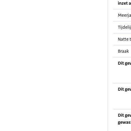
inzet a
Meerja
Tijdeli
Natte t
Braak
Dit ge
Dit ge
Dit ge
gewas