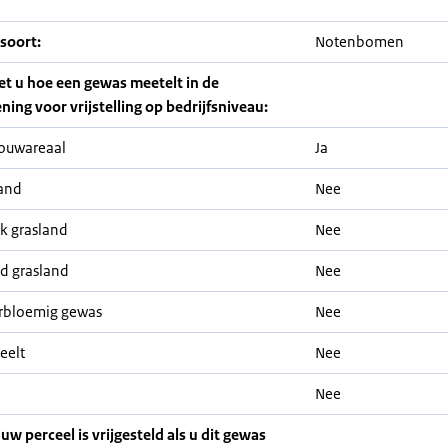
soort:
Notenbomen
iet u hoe een gewas meetelt in de
ning voor vrijstelling op bedrijfsniveau:
ouwareaal
Ja
and
Nee
jk grasland
Nee
nd grasland
Nee
rbloemig gewas
Nee
eelt
Nee
Nee
 uw perceel is vrijgesteld als u dit gewas