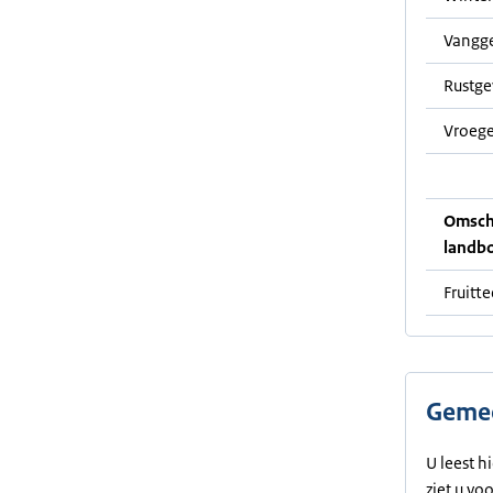
Vangg
Rustg
Vroege
Omschr
landb
Fruitt
Gemee
U leest h
ziet u vo