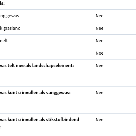
ls:
rig gewas
Nee
jk grasland
Nee
eelt
Nee
Nee
was telt mee als landschapselement:
Nee
was kunt u invullen als vanggewas:
Nee
was kunt u invullen als stikstofbindend
Nee
: