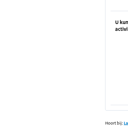
U kun
activi
Hoort bij:
L