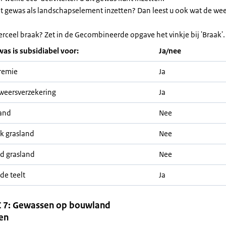
et gewas als landschapselement inzetten? Dan leest u ook wat de we
erceel braak? Zet in de Gecombineerde opgave het vinkje bij 'Braak'.
was is subsidiabel voor:
Ja/nee
remie
Ja
weersverzekering
Ja
and
Nee
jk grasland
Nee
nd grasland
Nee
de teelt
Ja
 7: Gewassen op bouwland
en