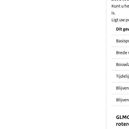
Kunt u h
is.
Ligt uw p
Dit ge
Basisp
Brede 
Bouwl
Tijdeli
Blijve
Blijven
GLMC
roter