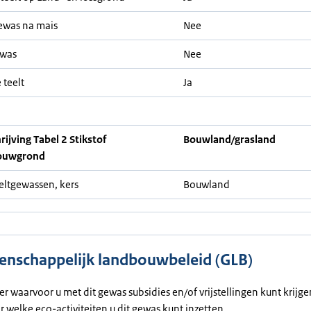
ewas na mais
Nee
ewas
Nee
 teelt
Ja
ijving Tabel 2 Stikstof
Bouwland/grasland
ouwgrond
eeltgewassen, kers
Bouwland
nschappelijk landbouwbeleid (GLB)
ier waarvoor u met dit gewas subsidies en/of vrijstellingen kunt krijg
or welke eco-activiteiten u dit gewas kunt inzetten.