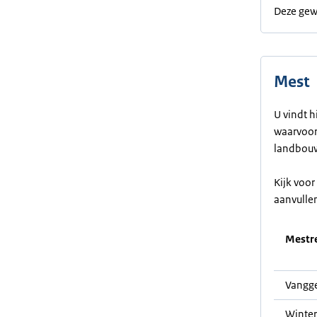
Deze gew
Mest
U vindt h
waarvoor 
landbouw
Kijk voo
aanvulle
Mestre
Vangge
Winter