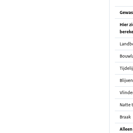
Gewas
Hier z
bereke
Landb
Bouwl
Tijdeli
Blijve
Vlinde
Natte t
Braak
Alleen