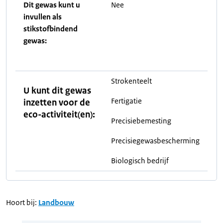
Dit gewas kunt u
Nee
invullen als
stikstofbindend
gewas:
Strokenteelt
U kunt dit gewas
Fertigatie
inzetten voor de
eco-activiteit(en):
Precisiebemesting
Precisiegewasbescherming
Biologisch bedrijf
Hoort bij:
Landbouw