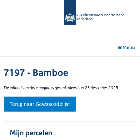
r de
tent
Rijksdienst voor Ondernemend
Nederland
Menu
7197 - Bamboe
De inhoud van deze pagina is gecontroleerd op 23 december 2025
Terug naar Gewascodelijst
Mijn percelen