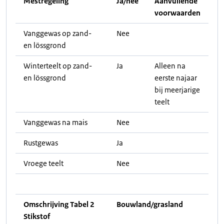
Mestregeling
Ja/nee
Aanvullende
voorwaarden
Vanggewas op zand-
Nee
en lössgrond
Winterteelt op zand-
Ja
Alleen na
en lössgrond
eerste najaar
bij meerjarige
teelt
Vanggewas na mais
Nee
Rustgewas
Ja
Vroege teelt
Nee
Omschrijving Tabel 2
Bouwland/grasland
Stikstof