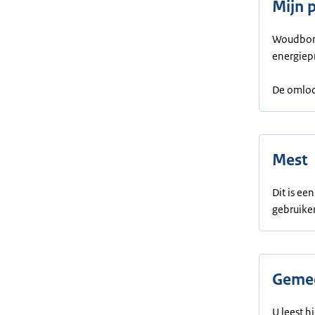
Mijn 
Woudbome
energiep
De omloop
Mest
Dit is e
gebruike
Gemee
U leest h