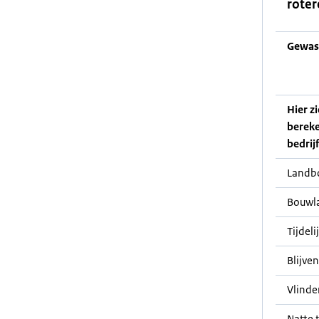
roter
Gewas
Hier z
bereke
bedrij
Landb
Bouwl
Tijdeli
Blijve
Vlinde
Natte t