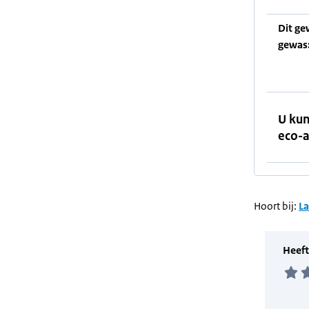
Dit ge
gewas
U kun
eco-a
Hoort bij:
L