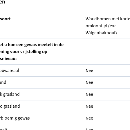
en
soort
Woudbomen met kort
omlooptijd (excl.
Wilgenhakhout)
iet u hoe een gewas meetelt in de
ning voor vrijstelling op
fsniveau:
ouwareaal
Nee
and
Nee
jk grasland
Nee
nd grasland
Nee
rbloemig gewas
Nee
eelt
Nee