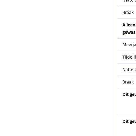
Braak
Alleen 
gewas 
Meerja
Tijdeli
Natte t
Braak
Dit ge
Dit ge