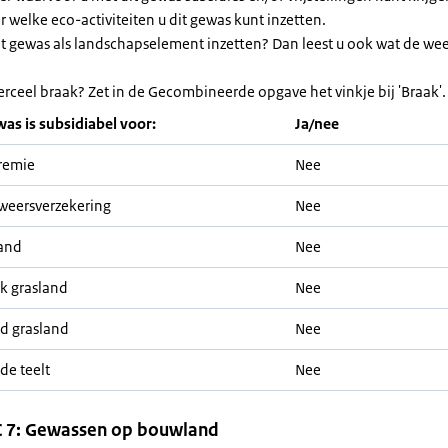
or welke eco-activiteiten u dit gewas kunt inzetten.
et gewas als landschapselement inzetten? Dan leest u ook wat de we
erceel braak? Zet in de Gecombineerde opgave het vinkje bij 'Braak'.
was is subsidiabel voor:
Ja/nee
remie
Nee
weersverzekering
Nee
and
Nee
jk grasland
Nee
nd grasland
Nee
de teelt
Nee
 7: Gewassen op bouwland