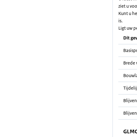
ziet u vo
Kunt u h
is.
Ligt uw p
Dit ge
Basisp
Brede 
Bouwl
Tijdeli
Blijve
Blijven
GLMC