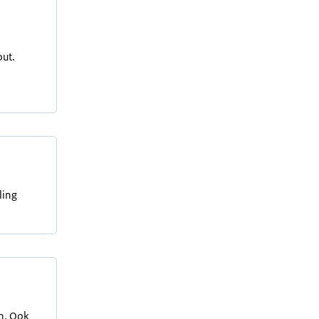
ut.
ling
en. Ook