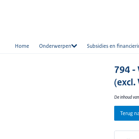
r de
tent
Home
Onderwerpen
Subsidies en financier
794 -
(excl
De inhoud van
Terug n