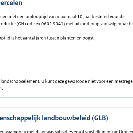
percelen
n met een omlooptijd van maximaal 10 jaar bestemd voor de
roductie (GN code ex 0602 9041) met uitzondering van wilgenhakho
tijd is het aantal jaren tussen planten en oogst.
en landschapselement. U kunt deze gewascode niet voor een mestrege
n.
nschappelijk landbouwbeleid (GLB)
ier waarvoor u met dit gewas subsidies en/of vrijstellingen kunt krijg