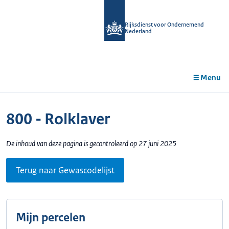
r de
tent
Rijksdienst voor Ondernemend
Nederland
Menu
800 - Rolklaver
De inhoud van deze pagina is gecontroleerd op 27 juni 2025
Terug naar Gewascodelijst
Mijn percelen