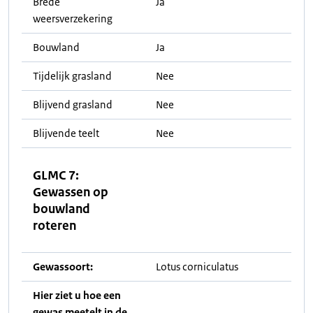
Brede
Ja
weersverzekering
Bouwland
Ja
Tijdelijk grasland
Nee
Blijvend grasland
Nee
Blijvende teelt
Nee
GLMC 7:
Gewassen op
bouwland
roteren
Gewassoort:
Lotus corniculatus
Hier ziet u hoe een
gewas meetelt in de