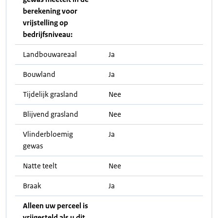
berekening voor
vrijstelling op
bedrijfsniveau:
Landbouwareaal
Ja
Bouwland
Ja
Tijdelijk grasland
Nee
Blijvend grasland
Nee
Vlinderbloemig
Ja
gewas
Natte teelt
Nee
Braak
Ja
Alleen uw perceel is
vrijgesteld als u dit