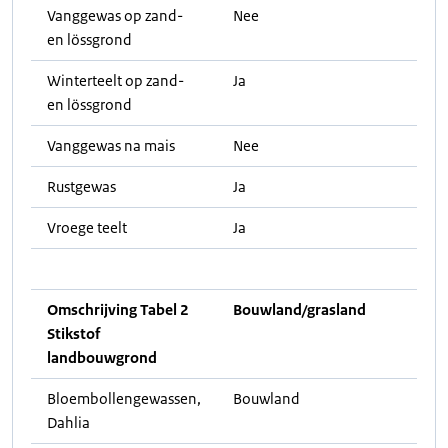
Vanggewas op zand-
Nee
en lössgrond
Winterteelt op zand-
Ja
en lössgrond
Vanggewas na mais
Nee
Rustgewas
Ja
Vroege teelt
Ja
Omschrijving Tabel 2
Bouwland/grasland
Stikstof
landbouwgrond
Bloembollengewassen,
Bouwland
Dahlia