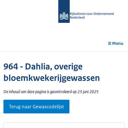
r de
tent
Rijksdienst voor Ondernemend
Nederland
Menu
964 - Dahlia, overige
bloemkwekerijgewassen
De inhoud van deze pagina is gecontroleerd op 23 juni 2025
Terug naar Gewascodelijst