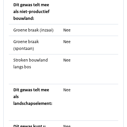
Dit gewas telt mee
als niet-productief
bouwland:
Groene braak (inzaai)
Nee
Groene braak
Nee
(spontaan)
Stroken bouwland
Nee
langs bos
Dit gewas telt mee
Nee
als
landschapselement:
Dit gewas kunt u
Nee