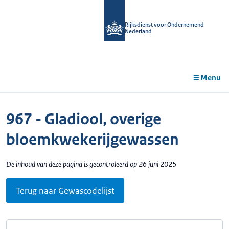
r de
tent
Rijksdienst voor Ondernemend
Nederland
Menu
967 - Gladiool, overige
bloemkwekerijgewassen
De inhoud van deze pagina is gecontroleerd op 26 juni 2025
Terug naar Gewascodelijst