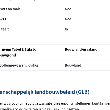
ewas na mais
Nee
ewas
Nee
 teelt
Ja
ijving Tabel 2 Stikstof
Bouwland/grasland
ouwgrond
ollengewassen, Krokus
Bouwland
nschappelijk landbouwbeleid (GLB)
ier waarvoor u met dit gewas subsidies en/of vrijstellingen kunt krijg
or welke eco-activiteiten u dit gewas kunt inzetten.