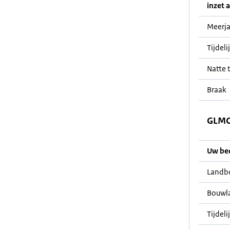
inzet a
Meerja
Tijdeli
Natte t
Braak
GLMC 
Uw bedr
Landb
Bouwl
Tijdeli