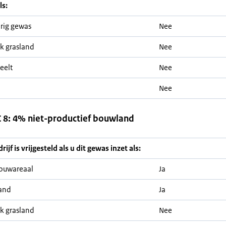
ls:
rig gewas
Nee
jk grasland
Nee
eelt
Nee
Nee
8: 4% niet-productief bouwland
ijf is vrijgesteld als u dit gewas inzet als:
ouwareaal
Ja
and
Ja
jk grasland
Nee