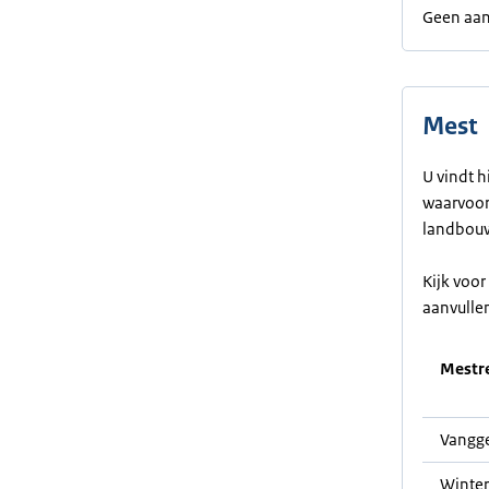
Geen aan
Mest
U vindt h
waarvoor 
landbouw
Kijk voo
aanvulle
Mestre
Vangge
Winter