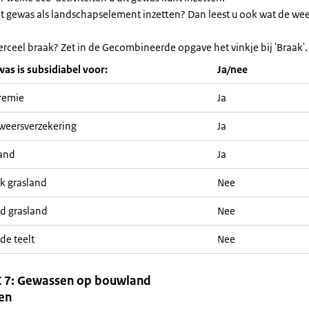
et gewas als landschapselement inzetten? Dan leest u ook wat de we
erceel braak? Zet in de Gecombineerde opgave het vinkje bij 'Braak'.
was is subsidiabel voor:
Ja/nee
remie
Ja
weersverzekering
Ja
and
Ja
jk grasland
Nee
nd grasland
Nee
de teelt
Nee
 7: Gewassen op bouwland
en