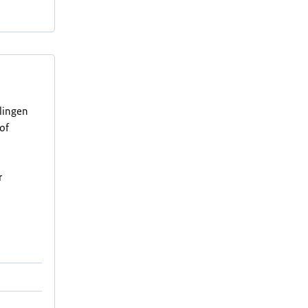
elingen
of
r