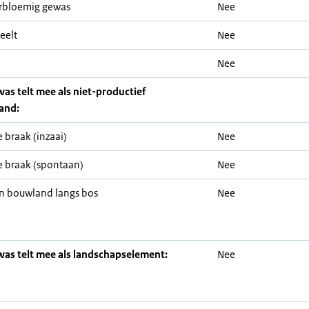
rbloemig gewas
Nee
eelt
Nee
Nee
was telt mee als niet-productief
and:
 braak (inzaai)
Nee
 braak (spontaan)
Nee
n bouwland langs bos
Nee
was telt mee als landschapselement:
Nee