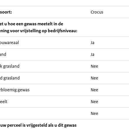
soort:
Crocus
iet u hoe een gewas meetelt in de
ning voor vrijstelling op bedrijfsniveau:
ouwareaal
Ja
and
Ja
jk grasland
Nee
nd grasland
Nee
rbloemig gewas
Nee
eelt
Nee
Nee
 uw perceel is vrijgesteld als u dit gewas