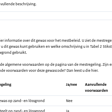
vullende beschrijving.
ier informatie over dit gewas voor het mestbeleid. U ziet de mestreg
u dit gewas kunt gebruiken en welke omschrijving u in Tabel 2 Stikst
grond gebruikt.
r de algemene voorwaarden op de pagina van de mestregeling. Zijn e
nde voorwaarden voor deze gewascode? Dan leest u die hier.
geling
Ja/nee
Aanvullende
voorwaarden
was op zand- en lössgrond
Nee
teelt op zand- en lössgrond
Ja