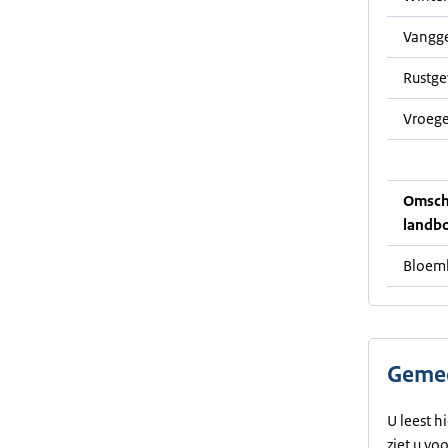
Vangg
Rustg
Vroege
Omschr
landb
Bloemb
Gemee
U leest h
ziet u vo