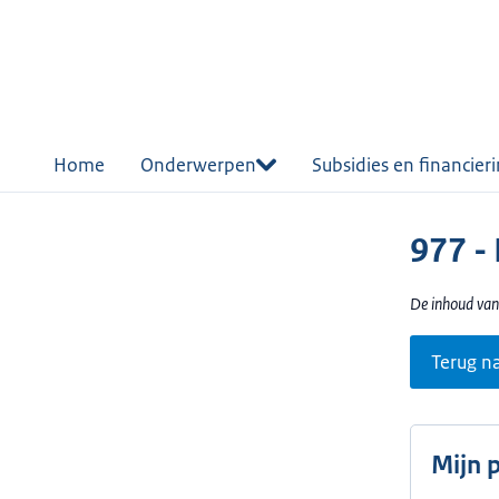
r de
tent
Home
Onderwerpen
Subsidies en financier
977 -
De inhoud van 
Terug n
Mijn 