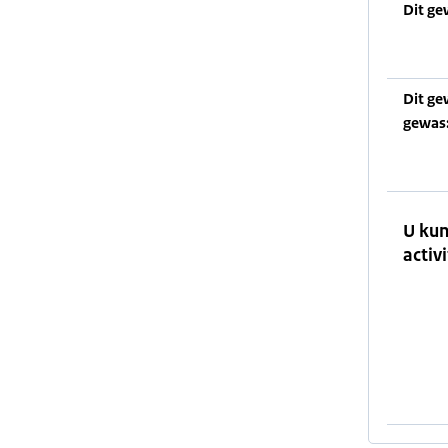
Dit ge
Dit ge
gewas
U kun
activi