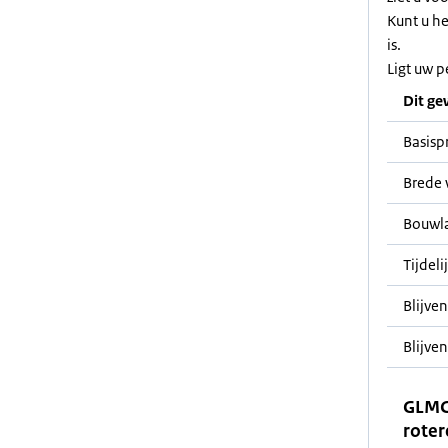
Kunt u h
is.
Ligt uw p
Dit ge
Basisp
Brede 
Bouwl
Tijdeli
Blijve
Blijven
GLMC
roter