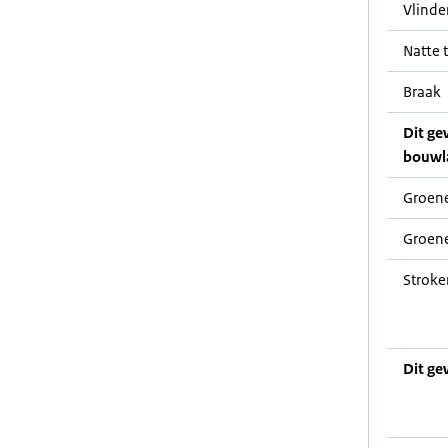
Vlinde
Natte t
Braak
Dit ge
bouwl
Groene
Groene
Stroke
Dit ge