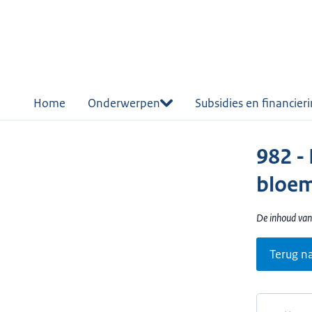
r de
tent
Home
Onderwerpen
Subsidies en financier
982 - 
bloe
De inhoud van 
Terug n