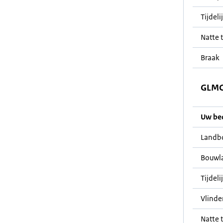
Tijdeli
Natte t
Braak
GLMC 
Uw bedr
Landb
Bouwl
Tijdeli
Vlinde
Natte t