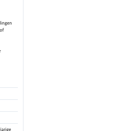
elingen
of
r
jarige