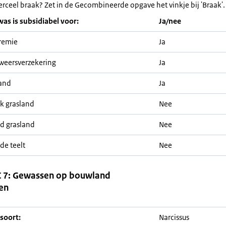
erceel braak? Zet in de Gecombineerde opgave het vinkje bij 'Braak'.
was is subsidiabel voor:
Ja/nee
remie
Ja
weersverzekering
Ja
and
Ja
jk grasland
Nee
nd grasland
Nee
de teelt
Nee
 7: Gewassen op bouwland
en
soort:
Narcissus