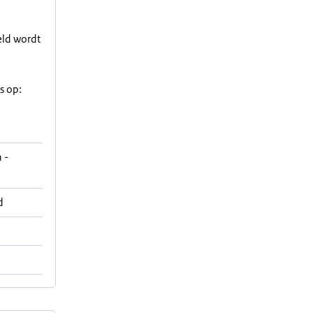
eld wordt
s op:
 -
d