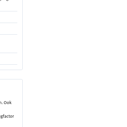
en. Ook
egfactor