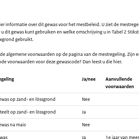
ier informatie over dit gewas voor het mestbeleid. U ziet de mestreg
u dit gewas kunt gebruiken en welke omschrijving u in Tabel 2 Stikst
grond gebruikt.
r de algemene voorwaarden op de pagina van de mestregeling. Zijn e
nde voorwaarden voor deze gewascode? Dan leest u die hier.
geling
Ja/nee
Aanvullende
voorwaarden
was op zand- en lössgrond
Nee
teelt op zand- en lössgrond
Ja
ewas na mais
Nee
ewas
Ja
1e jaar van meer