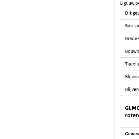
Ligt uw p
Dit ge
Basisp
Brede 
Bouwl
Tijdeli
Blijve
Blijven
GLMC
roter
Gewas