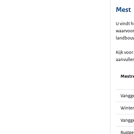
Mest
U vindt h
waarvoor 
landbouw
Kijk voo
aanvulle
Mestre
Vangge
Winter
Vangg
Rustg