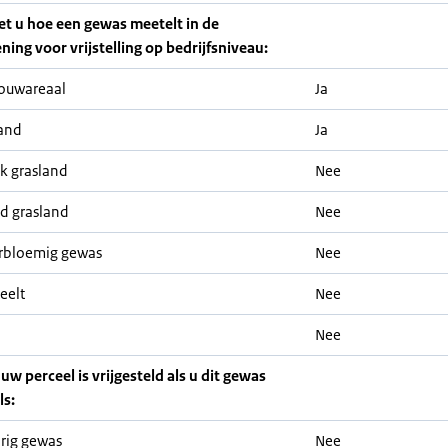
iet u hoe een gewas meetelt in de
ning voor vrijstelling op bedrijfsniveau:
ouwareaal
Ja
and
Ja
jk grasland
Nee
nd grasland
Nee
rbloemig gewas
Nee
eelt
Nee
Nee
 uw perceel is vrijgesteld als u dit gewas
ls:
rig gewas
Nee