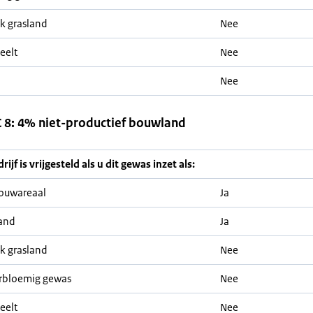
jk grasland
Nee
eelt
Nee
Nee
8: 4% niet-productief bouwland
ijf is vrijgesteld als u dit gewas inzet als:
ouwareaal
Ja
and
Ja
jk grasland
Nee
rbloemig gewas
Nee
eelt
Nee