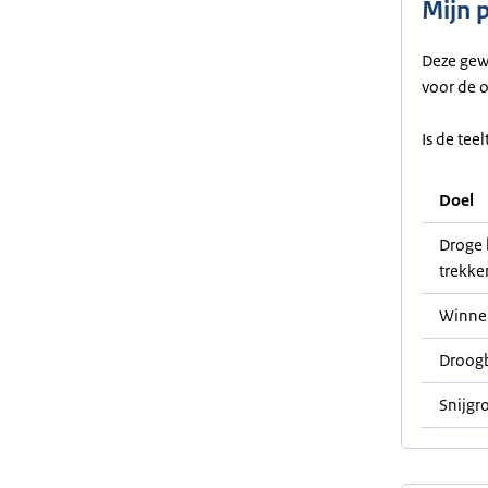
Mijn 
Deze gew
voor de 
Is de tee
Doel
Droge 
trekke
Winne
Droog
Snijgr