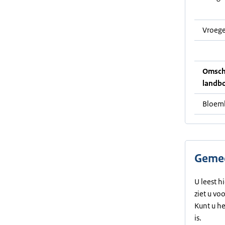
Vroege
Omschr
landb
Bloemb
Gemee
U leest h
ziet u vo
Kunt u h
is.