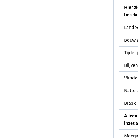
Hier z
bereke
Landb
Bouwl
Tijdeli
Blijve
Vlinde
Natte t
Braak
Alleen
inzet a
Meerja