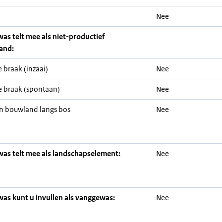
Nee
was telt mee als niet-productief
and:
 braak (inzaai)
Nee
 braak (spontaan)
Nee
n bouwland langs bos
Nee
was telt mee als landschapselement:
Nee
was kunt u invullen als vanggewas:
Nee