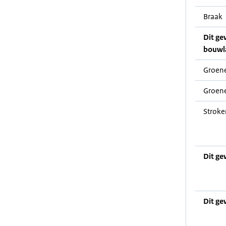
Braak
Dit ge
bouwl
Groene
Groene
Stroke
Dit ge
Dit ge