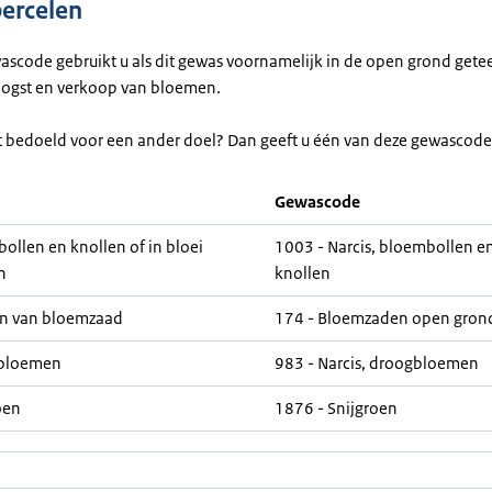
percelen
ascode gebruikt u als dit gewas voornamelijk in de open grond gete
oogst en verkoop van bloemen.
lt bedoeld voor een ander doel? Dan geeft u één van deze gewascode
Gewascode
bollen en knollen of in bloei
1003 - Narcis, bloembollen en
n
knollen
n van bloemzaad
174 - Bloemzaden open gron
bloemen
983 - Narcis, droogbloemen
oen
1876 - Snijgroen