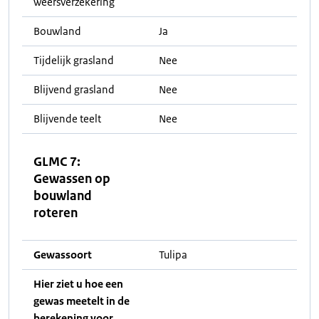
weersverzekering
Bouwland
Ja
Tijdelijk grasland
Nee
Blijvend grasland
Nee
Blijvende teelt
Nee
GLMC 7:
Gewassen op
bouwland
roteren
Gewassoort
Tulipa
Hier ziet u hoe een
gewas meetelt in de
berekening voor