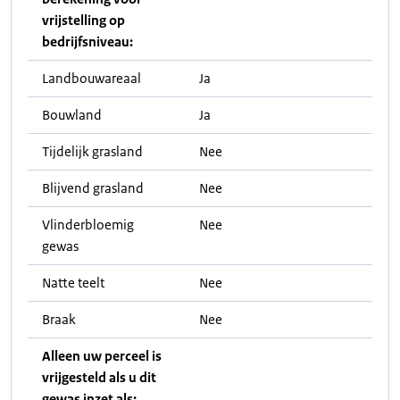
vrijstelling op
bedrijfsniveau:
Landbouwareaal
Ja
Bouwland
Ja
Tijdelijk grasland
Nee
Blijvend grasland
Nee
Vlinderbloemig
Nee
gewas
Natte teelt
Nee
Braak
Nee
Alleen uw perceel is
vrijgesteld als u dit
gewas inzet als: