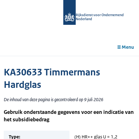
r de
tent
Rijksdienst voor Ondernemend
Nederland
Menu
KA30633 Timmermans
Hardglas
De inhoud van deze pagina is gecontroleerd op 9 juli 2026
Gebruik onderstaande gegevens voor een indicatie van
het subsidiebedrag
Type:
(H) HR++ glas U = 1,2