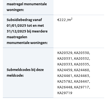
maatregel monumentale
woningen:
2
Subsidiebedrag vanaf
€222 /m
01/01/2025 tot en met
31/12/2025 bij meerdere
maatregelen
monumentale woningen:
KA20329, KA20330,
KA20331, KA20332,
KA20333, KA20335,
Submeldcodes bij deze
KA24459, KA24460,
meldcode:
KA24461, KA24463,
KA25782, KA26447,
KA26448, KA29717,
KA29719