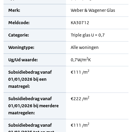
Merk:
Weber & Wagener Glas
Meldcode:
KA30712
Categorie:
Triple glas U = 0,7
Woningtype:
Alle woningen
2
Ug/Ud waarde:
0,7W/m
K
2
Subsidiebedrag vanaf
€111 /m
01/01/2026 bij een
maatregel:
2
Subsidiebedrag vanaf
€222 /m
01/01/2026 bij meerdere
maatregelen:
2
Subsidiebedrag vanaf
€111 /m