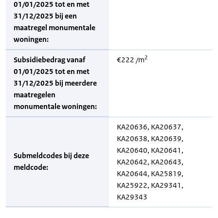
01/01/2025 tot en met
31/12/2025 bij een
maatregel monumentale
woningen:
2
Subsidiebedrag vanaf
€222 /m
01/01/2025 tot en met
31/12/2025 bij meerdere
maatregelen
monumentale woningen:
KA20636, KA20637,
KA20638, KA20639,
KA20640, KA20641,
Submeldcodes bij deze
KA20642, KA20643,
meldcode:
KA20644, KA25819,
KA25922, KA29341,
KA29343