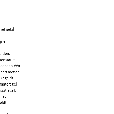
het getal
ijnen
arden.
enstatus.
meer dan één
neert met de
it geldt
maateregel
maatregel.
 het
eldt.