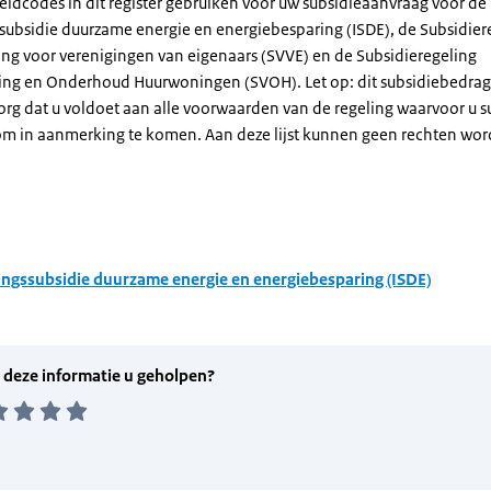
eldcodes in dit register gebruiken voor uw subsidieaanvraag voor de
ssubsidie duurzame energie en energiebesparing (ISDE), de Subsidier
ng voor verenigingen van eigenaars (SVVE) en de Subsidieregeling
ng en Onderhoud Huurwoningen (SVOH). Let op: dit subsidiebedrag 
Zorg dat u voldoet aan alle voorwaarden van de regeling waarvoor u s
om in aanmerking te komen. Aan deze lijst kunnen geen rechten wo
ingssubsidie duurzame energie en energiebesparing (ISDE)