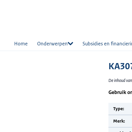
r de
tent
Home
Onderwerpen
Subsidies en financier
KA30
De inhoud van 
Gebruik o
Type:
Merk: