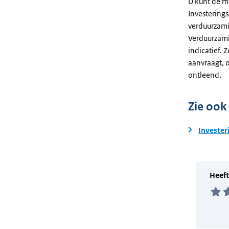
U kunt de m
Investering
verduurzami
Verduurzami
indicatief. 
aanvraagt, 
ontleend.
Zie ook
Invester