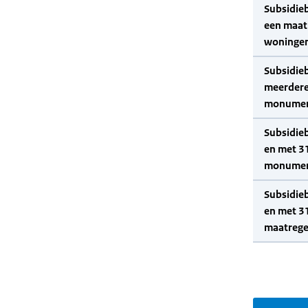
Subsidie
een maat
woningen
Subsidie
meerdere
monumen
Subsidie
en met 3
monumen
Subsidie
en met 3
maatrege