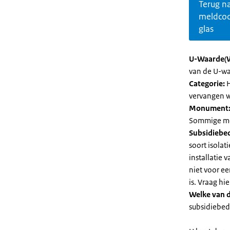
Terug n
meldco
glas
U-Waarde(
van de U-wa
Categorie:
H
vervangen w
Monument
Sommige mel
Subsidiebe
soort isolat
installatie
niet voor e
is. Vraag h
Welke van d
subsidiebedr