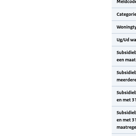
Meldcode
Categorie
Woningty
Ug/Ud wa
Subsidie
een maat
Subsidie
meerdere
Subsidie
en met 31
Subsidie
en met 3
maatrege