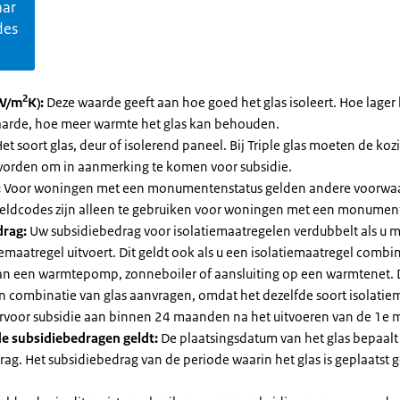
aar
des
2
W/m
K):
Deze waarde geeft aan hoe goed het glas isoleert. Hoe lager 
arde, hoe meer warmte het glas kan behouden.
et soort glas, deur of isolerend paneel. Bij Triple glas moeten de koz
orden om in aanmerking te komen voor subsidie.
:
Voor woningen met een monumentenstatus gelden andere voorwa
dcodes zijn alleen te gebruiken voor woningen met een monument
drag:
Uw subsidiebedrag voor isolatiemaatregelen verdubbelt als u 
iemaatregel uitvoert. Dit geldt ook als u een isolatiemaatregel combi
 van een warmtepomp, zonneboiler of aansluiting op een warmtenet. D
en combinatie van glas aanvragen, omdat het dezelfde soort isolatie
iervoor subsidie aan binnen 24 maanden na het uitvoeren van de 1e 
e subsidiebedragen geldt:
De plaatsingsdatum van het glas bepaalt
ag. Het subsidiebedrag van de periode waarin het glas is geplaatst g