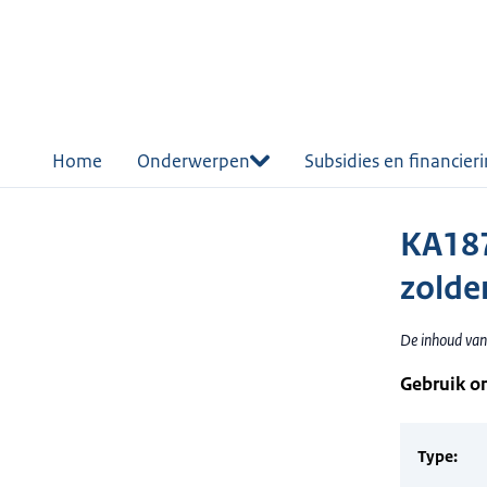
r de
tent
Home
Onderwerpen
Subsidies en financier
KA187
zolder
De inhoud van 
Gebruik o
Type: