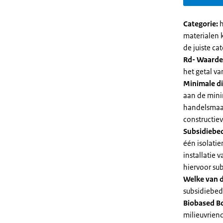
Categorie:
h
materialen 
de juiste cat
Rd- Waarde
het getal v
Minimale di
aan de mini
handelsmaat
constructie
Subsidiebe
één isolatie
installatie
hiervoor su
Welke van d
subsidiebedr
Biobased B
milieuvriend