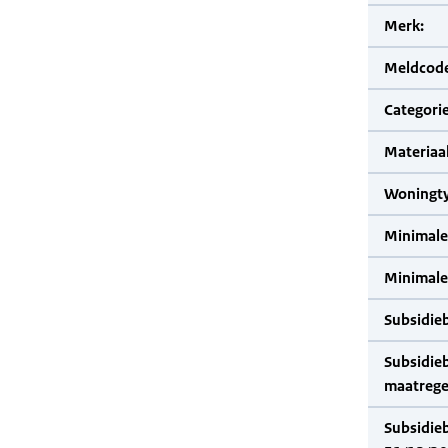
Merk:
Meldcode
Categorie
Materiaal
Woningty
Minimale
Minimale 
Subsidie
Subsidie
maatrege
Subsidie