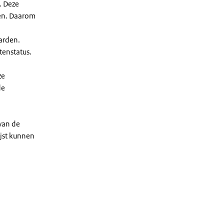
. Deze
len. Daarom
arden.
enstatus.
ze
de
 van de
ijst kunnen