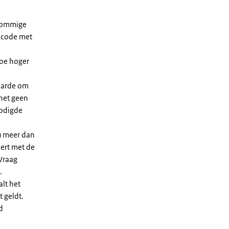
 sommige
dcode met
Hoe hoger
waarde om
 het geen
nodigde
u meer dan
eert met de
Vraag
.
lt het
t geldt.
d