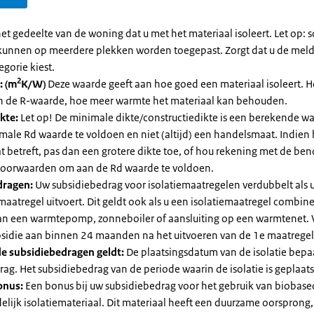
et gedeelte van de woning dat u met het materiaal isoleert. Let op:
kunnen op meerdere plekken worden toegepast. Zorgt dat u de mel
egorie kiest.
2
: (m
K/W)
Deze waarde geeft aan hoe goed een materiaal isoleert. 
an de R-waarde, hoe meer warmte het materiaal kan behouden.
kte:
Let op! De minimale dikte/constructiedikte is een berekende 
male Rd waarde te voldoen en niet (altijd) een handelsmaat. Indien
 betreft, pas dan een grotere dikte toe, of hou rekening met de be
voorwaarden om aan de Rd waarde te voldoen.
dragen:
Uw subsidiebedrag voor isolatiemaatregelen verdubbelt als 
maatregel uitvoert. Dit geldt ook als u een isolatiemaatregel combin
 van een warmtepomp, zonneboiler of aansluiting op een warmtenet. 
bsidie aan binnen 24 maanden na het uitvoeren van de 1e maatregel
e subsidiebedragen geldt:
De plaatsingsdatum van de isolatie bepaa
ag. Het subsidiebedrag van de periode waarin de isolatie is geplaats
onus:
Een bonus bij uw subsidiebedrag voor het gebruik van biobase
elijk isolatiemateriaal. Dit materiaal heeft een duurzame oorsprong,