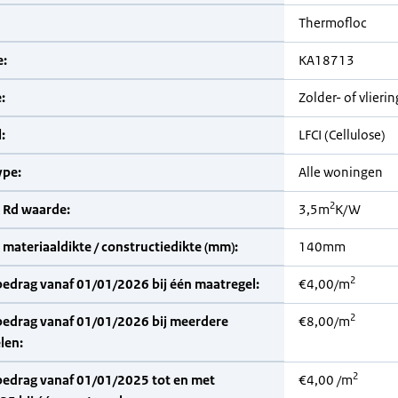
Thermofloc
:
KA18713
:
Zolder- of vlieri
:
LFCI (Cellulose)
pe:
Alle woningen
2
 Rd waarde:
3,5m
K/W
materiaaldikte / constructiedikte (mm):
140mm
2
bedrag vanaf 01/01/2026 bij één maatregel:
€4,00/m
2
bedrag vanaf 01/01/2026 bij meerdere
€8,00/m
len:
2
bedrag vanaf 01/01/2025 tot en met
€4,00 /m