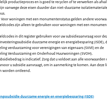
elijk productieproces en is goed te recyclen of te verwerken als afval
zijn vanwege deze eisen duurder dan niet-duurzame isolatiemateria
nus.
:
Voor woningen met een monumentenstatus gelden andere voorwa
dcodes zijn alleen te gebruiken voor woningen met een monument
eldcodes in dit register gebruiken voor uw subsidieaanvraag voor de
 Investeringssubsidie duurzame energie en energiebesparing (ISDE), 
eling verduurzaming voor verenigingen van eigenaars (SVVE) en de
geling Verduurzaming en Onderhoud Huurwoningen (SVOH).
subsidiebedrag is indicatief. Zorg dat u voldoet aan alle voorwaarden
arvoor u subsidie aanvraagt, om in aanmerking te komen. Aan deze l
n worden ontleend.
ingssubsidie duurzame energie en energiebesparing (ISDE)