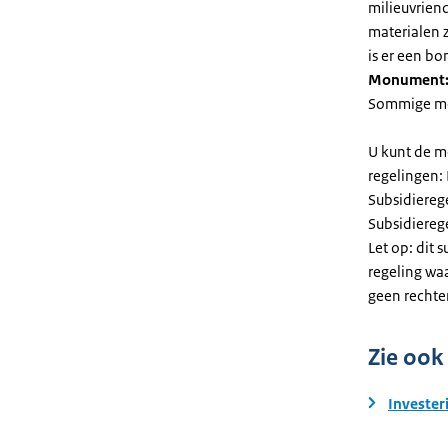
milieuvriend
materialen 
is er een bo
Monument
Sommige mel
U kunt de m
regelingen:
Subsidiereg
Subsidiere
Let op: dit 
regeling wa
geen rechte
Zie ook
Invester