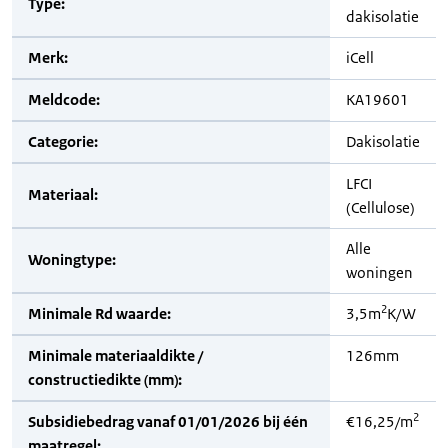
Type:
dakisolatie
Merk:
iCell
Meldcode:
KA19601
Categorie:
Dakisolatie
LFCI
Materiaal:
(Cellulose)
Alle
Woningtype:
woningen
2
Minimale Rd waarde:
3,5m
K/W
Minimale materiaaldikte /
126mm
constructiedikte (mm):
2
Subsidiebedrag vanaf 01/01/2026 bij één
€16,25/m
maatregel: